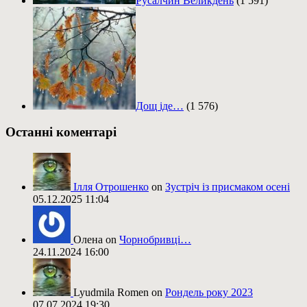
Русалчин Великдень
(1 591)
Дощ іде…
(1 576)
Останні коментарі
Ілля Отрошенко
on
Зустріч із присмаком осені
05.12.2025 11:04
Олена on
Чорнобривці…
24.11.2024 16:00
Lyudmila Romen on
Рондель року 2023
07.07.2024 19:30