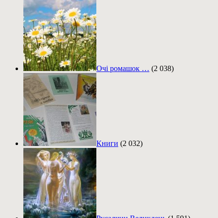
Очі ромашок …
(2 038)
Книги
(2 032)