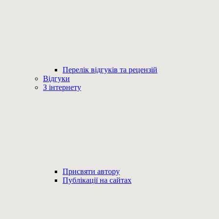
Перелік відгуків та рецензій
Відгуки
З інтернету
Присвяти автору
Публікації на сайтах