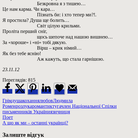
Безкровна я з тишею…
Це нам карма. Чи кара…
Пізнать би: і хто тепер ми?!.
Я простила? Душа ще болить…
Світ цілую крильми.
Проліта перший сніг,
щось шепоче над нашою вишнею…
За «хороше» і «ні» тобі дякую.
Вірш – крик німий…
Як без тебе яснію!
Аж кажуть, що стала гарнішою.
23.11.12
Переглядів:
815
Грім
душа
кохання
любов
Людмила
Ромен
розлука
романтик
туга
член Національної Спілки
письменників України
язичниця
Навігація
Previous
Поет
Post:
Next
А що як ми – останні українці?
записів
Post:
Залиште відгук