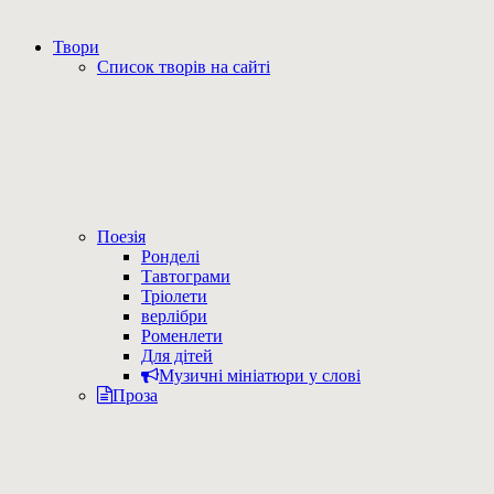
Твори
Список творів на сайті
Поезія
Ронделі
Тавтограми
Тріолети
верлібри
Роменлети
Для дітей
Музичні мініатюри у слові
Проза