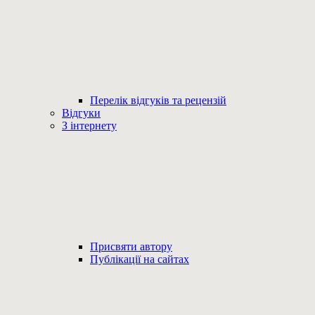
Перелік відгуків та рецензій
Відгуки
З інтернету
Присвяти автору
Публікації на сайтах