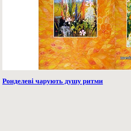
Ронделеві чарують душу ритми