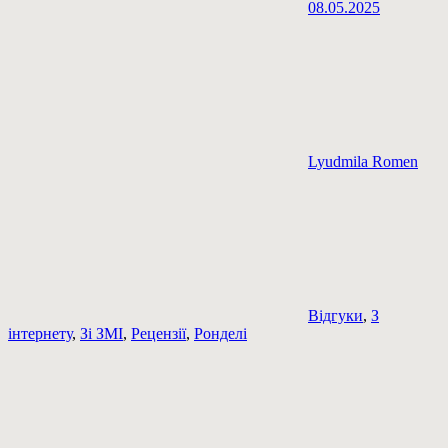
08.05.2025
Lyudmila Romen
Відгуки
,
З
інтернету
,
Зі ЗМІ
,
Рецензії
,
Ронделі