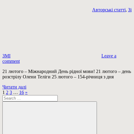
Авторські статті
,
Зі
ЗМІ
Leave a
comment
21 лютого – Міжнародний День рідної мови! 21 лютого – день
розстрілу Олени Теліги 25 лютого – 154-річниця з дня
Читати далі
Пагінація
Next
1
2
3
…
16
»
Пошук:
Posts
записів