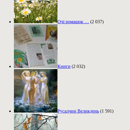
Очі ромашок …
(2 037)
Книги
(2 032)
Русалчин Великдень
(1 591)