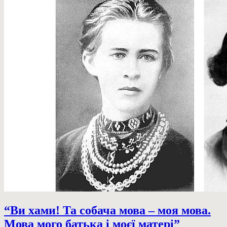
“Ви хами! Та собача мова – моя мова.
Мова мого батька і моєї матері”