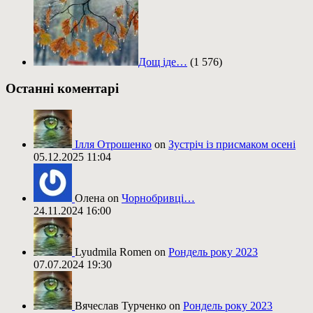
Дощ іде…
(1 576)
Останні коментарі
Ілля Отрошенко
on
Зустріч із присмаком осені
05.12.2025 11:04
Олена on
Чорнобривці…
24.11.2024 16:00
Lyudmila Romen on
Рондель року 2023
07.07.2024 19:30
Вячеслав Турченко on
Рондель року 2023