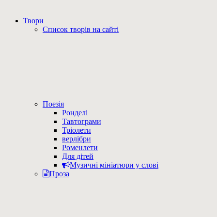
Твори
Список творів на сайті
Поезія
Ронделі
Тавтограми
Тріолети
верлібри
Роменлети
Для дітей
Музичні мініатюри у слові
Проза