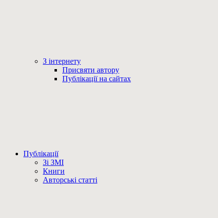
З інтернету
Присвяти автору
Публікації на сайтах
Публікації
Зі ЗМІ
Книги
Авторські статті