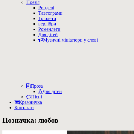
Поезія
Ронделі
Тавтограми
Тріолети
верлібри
Роменлети
Для дітей
Музичні мініатюри у слові
Проза
Для дітей
Пісні
Крамничка
Контакти
Позначка:
любов