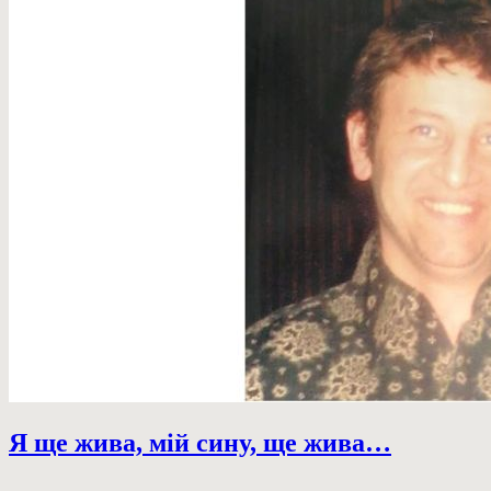
Я ще жива, мій сину, ще жива…