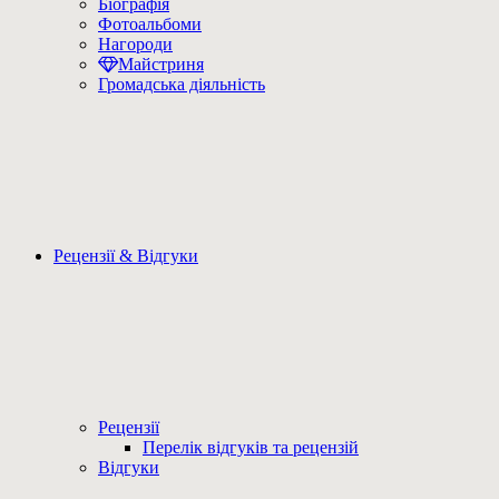
Біографія
Фотоальбоми
Нагороди
Майстриня
Громадська діяльність
Рецензії & Відгуки
Рецензії
Перелік відгуків та рецензій
Відгуки