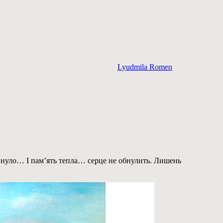
Lyudmila Romen
инуло… І пам’ять тепла… серце не обнулить. Лишень