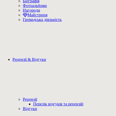
Біографія
Фотоальбоми
Нагороди
Майстриня
Громадська діяльність
Рецензії & Відгуки
Рецензії
Перелік відгуків та рецензій
Відгуки