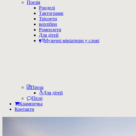
Поезія
Ронделі
Тавтограми
Тріолети
верлібри
Роменлети
Для дітей
Музичні мініатюри у слові
Проза
Для дітей
Пісні
Крамничка
Контакти