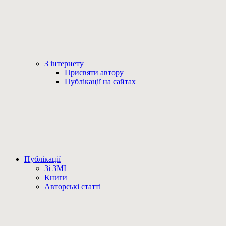
З інтернету
Присвяти автору
Публікації на сайтах
Публікації
Зі ЗМІ
Книги
Авторські статті