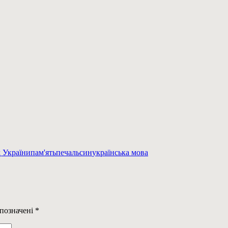
 України
пам'ять
печаль
син
українська мова
 позначені
*