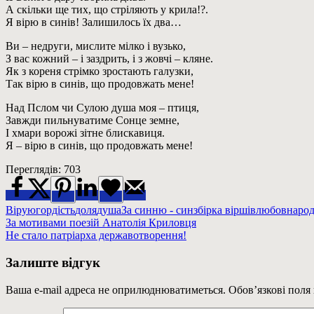
А скільки ще тих, що стріляють у крила!?.
Я вірю в синів! Залишилось їх два…
Ви – недруги, мислите мілко і вузько,
З вас кожний – і заздрить, і з жовчі – кляне.
Як з кореня стрімко зростають галузки,
Так вірю в синів, що продовжать мене!
Над Пслом чи Сулою душа моя – птиця,
Завжди пильнуватиме Сонце земне,
І хмари ворожі зітне блискавиця.
Я – вірю в синів, що продовжать мене!
Переглядів:
703
Вірую
гордість
доля
душа
За синню - син
збірка віршів
любов
народ
Навігація
Previous
За мотивами поезій Анатолія Криловця
Post:
Next
Не стало патріарха державотворення!
записів
Post:
Залиште відгук
Ваша e-mail адреса не оприлюднюватиметься.
Обов’язкові поля