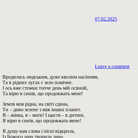
07.02.2025
Leave a comment
Вродилась людським, дуже кволим насінням,
Та в рідних лугах є зело помічне.
І ось вже стежки топче день мій осінній,
Та вірю в синів, що продовжать мене!
Земля моя рідна, на світі єдина,
Ти – диво зелене з між інших планет.
Я – жінка, я – мати! І щастя – в дитині,
Я вірю в синів, що продовжать мене!
Я душу вам слова і пісні відкрила,
Із Божого дару творила дива.