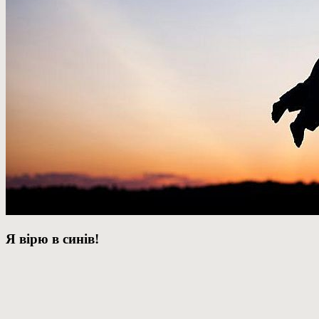
Я вірю в синів!