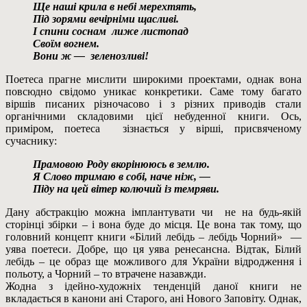
Ще наші крила в небі мерехтять,
Під зорями вечірніми щасливі.
І спини соснам лиже листопад
Своїм вогнем.
Вони ж — зеленозливі!
Поетеса прагне мислити широкими проектами, однак вона
повсюдно свідомо уникає конкретики. Саме тому багато
віршів писаних різночасово і з різних приводів стали
органічними складовими цієї небуденної книги. Ось,
приміром, поетеса зізнається у вірші, присвяченому
сучаснику:
Прамовою Роду вкорінююсь в землю.
Я Слово тримаю в собі, наче ніж, —
Піду на цей вітер колючий із темряви.
Дану абстракцію можна імплантувати чи не на будь-якій
сторінці збірки – і вона буде до місця. Це вона так тому, що
головний концепт книги «Білий лебідь – лебідь Чорний» —
уява поетеси. Добре, що ця уява ренесансна. Відтак, Білий
лебідь – це образ ще можливого для України відродження і
польоту, а Чорний – то втрачене назавжди.
Жодна з ідейно-художніх тенденцій даної книги не
вкладається в канони ані Старого, ані Нового Заповіту. Однак,