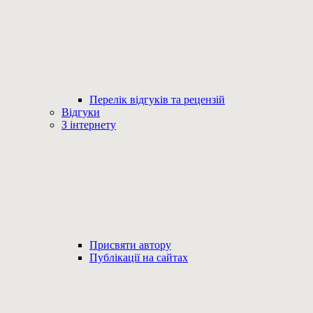
Перелік відгуків та рецензій
Відгуки
З інтернету
Присвяти автору
Публікації на сайтах