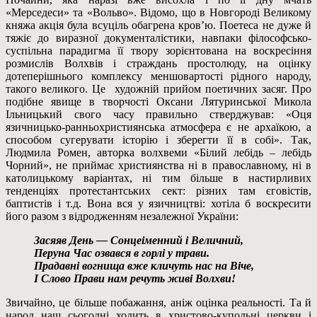
«Мерседеси» та «Вольво». Відомо, що в Новгороді Великому
княжа акція була всуціль обагрена кров’ю. Поетеса не дуже й
тяжіє до виразної документалістики, навпаки філософсько-
суспільна парадигма її твору зорієнтована на воскресіння
розмислів Волхвів і страждань простолюду, на оцінку
дотеперішнього комплексу меншовартості рідного народу,
такого великого. Це художній прийом поетичних засяг. Про
подібне явище в творчості Оксани Лятуринської Микола
Ільницький свого часу правильно стверджував: «Оця
язичницько-ранньохристиянська атмосфера є не архаїкою, а
способом сугерувати історію і зберегти її в собі». Так,
Людмила Ромен, авторка волхвеми «Білий лебідь – лебідь
Чорний», не приймає християнства ні в православному, ні в
католицькому варіантах, ні тим більше в настирливих
тенденціях протестантських сект: різних там єговістів,
баптистів і т.д. Вона вся у язичництві: хотіла б воскресити
його разом з відродженням незалежної України:
Засяяв День — Сонцеіменний і Величний,
Перуна Час озвався в горлі у трави.
Прадавні вогнища вже кличуть нас на Віче,
І Слово Прави нам речуть живі Волхви!
Звичайно, це більше побажання, аніж оцінка реальності. Та й
народ наш сьогодні ходить в христово-купольні церкви і