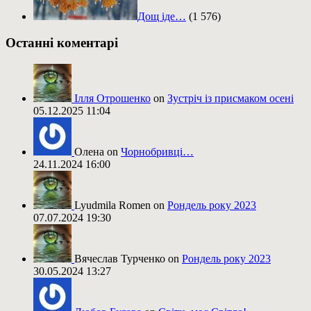
Дощ іде…
(1 576)
Останні коментарі
Ілля Отрошенко
on
Зустріч із присмаком осені
05.12.2025 11:04
Олена on
Чорнобривці…
24.11.2024 16:00
Lyudmila Romen on
Рондель року 2023
07.07.2024 19:30
Вячеслав Турченко on
Рондель року 2023
30.05.2024 13:27