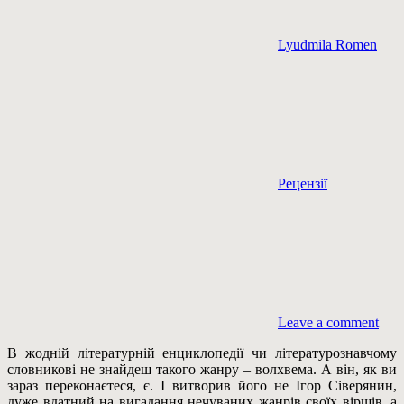
Lyudmila Romen
Рецензії
Leave a comment
В жодній літературній енциклопедії чи літературознавчому
словникові не знайдеш такого жанру – волхвема. А він, як ви
зараз переконаєтеся, є. І витворив його не Ігор Сіверянин,
дуже вдатний на вигадання нечуваних жанрів своїх віршів, а