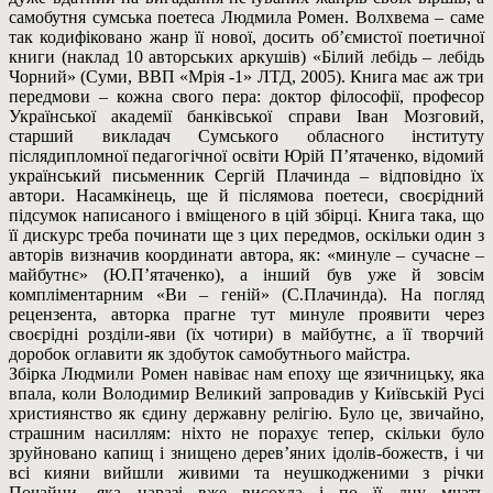
самобутня сумська поетеса Людмила Ромен. Волхвема – саме
так кодифіковано жанр її нової, досить об’ємистої поетичної
книги (наклад 10 авторських аркушів) «Білий лебідь – лебідь
Чорний» (Суми, ВВП «Мрія -1» ЛТД, 2005). Книга має аж три
передмови – кожна свого пера: доктор філософії, професор
Української академії банківської справи Іван Мозговий,
старший викладач Сумського обласного інституту
післядипломної педагогічної освіти Юрій П’ятаченко, відомий
український письменник Сергій Плачинда – відповідно їх
автори. Насамкінець, ще й післямова поетеси, своєрідний
підсумок написаного і вміщеного в цій збірці. Книга така, що
її дискурс треба починати ще з цих передмов, оскільки один з
авторів визначив координати автора, як: «минуле – сучасне –
майбутнє» (Ю.П’ятаченко), а інший був уже й зовсім
компліментарним «Ви – геній» (С.Плачинда). На погляд
рецензента, авторка прагне тут минуле проявити через
своєрідні розділи-яви (їх чотири) в майбутнє, а її творчий
доробок оглавити як здобуток самобутнього майстра.
Збірка Людмили Ромен навіває нам епоху ще язичницьку, яка
впала, коли Володимир Великий запровадив у Київській Русі
християнство як єдину державну релігію. Було це, звичайно,
страшним насиллям: ніхто не порахує тепер, скільки було
зруйновано капищ і знищено дерев’яних ідолів-божеств, і чи
всі кияни вийшли живими та неушкодженими з річки
Почайни, яка наразі вже висохла і по її дну мчать