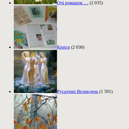
Очі ромашок …
(2 035)
Книги
(2 030)
Русалчин Великдень
(1 591)