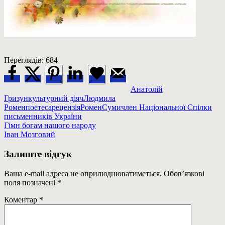
Переглядів:
684
Анатолій
Гризун
культурний діяч
Людмила
Ромен
поетеса
рецензія
Ромен
Суми
член Національної Спілки
письменників України
Навігація
Previous
Гімн богам нашого народу
Post:
Next
Іван Мозговий
записів
Post:
Залиште відгук
Ваша e-mail адреса не оприлюднюватиметься.
Обов’язкові
поля позначені
*
Коментар
*