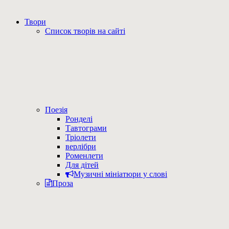
Твори
Список творів на сайті
Поезія
Ронделі
Тавтограми
Тріолети
верлібри
Роменлети
Для дітей
Музичні мініатюри у слові
Проза