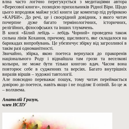
влна часто логічно перегукується з медитаціями автора
«Вересової книги», позицією прихильників Рідної Віри. Щодо
цього впродовж майже усієї книги іде коментар під рубрикою
«КАРБИ». До речі, це і своєрідний довідник, з якого читач
почерпне дуже багато термінологічних, історичних,
релігійних, філософських та інших тлумачень.
В книзі «Білий лебідь – лебідь Чорний» проведена також
сильна лінія Кохання, причому, щасливого, яке складалося на
барикадах випробувань. Це убезпечує збірку від загрозливої в
такім разі одноманітності.
Звичайно, збірка, якою поетеса вернулася до пракоренів
національного Роду і віднайшла там грози та веселкові
кольори, не може бути тільки книгою вдач. Часом вона
повторює себе в судженнях та версіях. Багато внутрішніх
виразів віршів – художні тавтології.
Але повсюдно переважає пошук, тому читач переймається
довірою до поетеси, навіть якщо і не поділяє її опіній. Бо це ж
– волхвема.
Анатолій Гризун,
член НСПУ