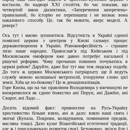
костьоли, бо надворі XXI століття, бо час показав, що
четвертий закон діалектики, «Заперечення заперечень»
правильний, бо історію не перепишеш і не визнає вона
наказового способу. Це, так би мовити, аверс моделі. А
реверс?
Ось тут і маємо зупинитися. Відсутність в Україні єдиної
помісної церкви з центром у Києві гальмує процес
державотворення в Україні. Різноконфесійність – страшне
лихо наше народне. Православ’я під Київським і під
Московським омофором вже давно потребує нагальної і
рішучої реформи. Чому прочанин повинен почуватись в
церкві рабом? Даруйте, адже Бог тут має теж людську подобу.
До того ж церкви Московського патріархату ще й ведуть
службу мовою колишньої метрополії, ігноруючи слово цієї
землі. Хіба це по-божому? Це ж денаціоналізація.
Горе Києва, що на час правління Володимира у язичництві не
виокремилося як єдине божество ані Перун, ані Дажбог, ані
Сварог, ані Ладо…
Досить відомий факт: привнесене на Русь-Україну
християнство більше взяло, ані ж дало: взяло наші свята і
звичаї (Купала, Покрови, колядування, поминання предків,
масляна тощо). Дало культ Візантійської естетичної традиції,
але ж і пригальмувало розвиток своєї. Безумовно, звідси йде і