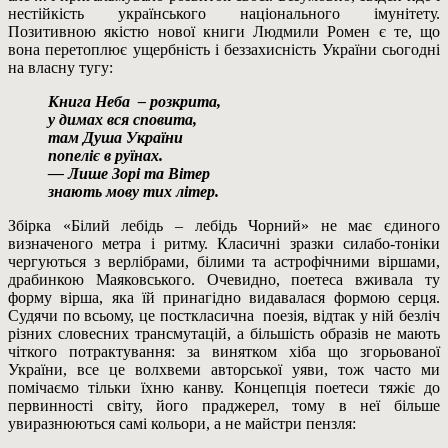
нестійкість українського національного імунітету.
Позитивною якістю нової книги Людмили Ромен є те, що
вона перетоплює ущербність і беззахисність України сьогодні
на власну тугу:
Книга Неба – розкрита,
у димах вся сповита,
там Душа України
попеліє в руїнах.
— Лише Зорі та Вітер
знають мову тих літер.
Збірка «Білий лебідь – лебідь Чорний» не має єдиного
визначеного метра і ритму. Класичні зразки силабо-тоніки
чергуються з верлібрами, білими та астрофічними віршами,
драбинкою Маяковського. Очевидно, поетеса вживала ту
форму вірша, яка їй принагідно видавалася формою серця.
Судячи по всьому, це посткласична поезія, відтак у ній безліч
різних словесних трансмутацій, а більшість образів не мають
чіткого потрактування: за винятком хіба що згорьованої
України, все це волхвеми авторської уяви, тож часто ми
помічаємо тільки їхню канву. Концепція поетеси тяжіє до
первинності світу, його праджерел, тому в неї більше
увиразнюються самі кольори, а не майстри пензля: