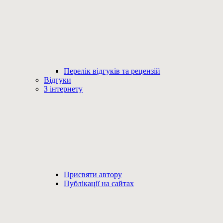
Перелік відгуків та рецензій
Відгуки
З інтернету
Присвяти автору
Публікації на сайтах