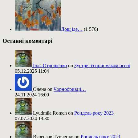
Дощ іде…
(1 576)
Останні коментарі
Ілля Отрошенко
on
Зустріч із присмаком осені
05.12.2025 11:04
Олена on
Чорнобривці…
24.11.2024 16:00
Lyudmila Romen on
Рондель року 2023
07.07.2024 19:30
Вячеслав Турченко on
Рондель року 2023