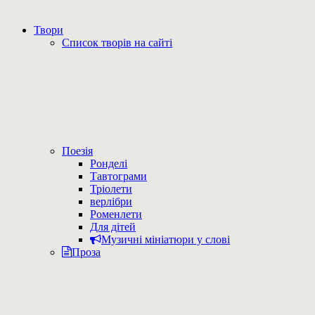
Твори
Список творів на сайті
Поезія
Ронделі
Тавтограми
Тріолети
верлібри
Роменлети
Для дітей
Музичні мініатюри у слові
Проза