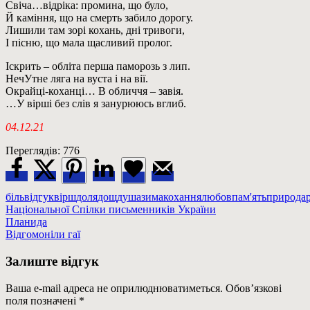
Свіча…відріка: промина, що було,
Й каміння, що на смерть забило дорогу.
Лишили там зорі кохань, дні тривоги,
І пісню, що мала щасливий пролог.
Іскрить – обліта перша паморозь з лип.
НечУтне ляга на вуста і на вії.
Окрайці-коханці… В обличчя – завія.
…У вірші без слів я занурююсь вглиб.
04.12.21
Переглядів:
776
біль
відгук
вірш
доля
дощ
душа
зима
кохання
любов
пам'ять
природа
Національної Спілки письменників України
Навігація
Previous
Планида
Post:
Next
Відгомоніли гаї
записів
Post:
Залиште відгук
Ваша e-mail адреса не оприлюднюватиметься.
Обов’язкові
поля позначені
*