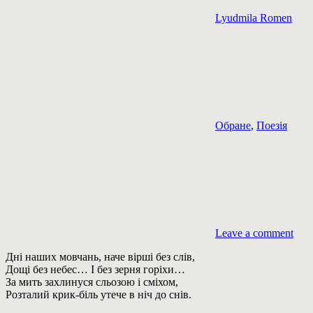
Lyudmila Romen
Обране
,
Поезія
Leave a comment
Дні наших мовчань, наче вірші без слів,
Дощі без небес… І без зерня горіхи…
За мить захлинуся сльозою і сміхом,
Розталий крик-біль утече в ніч до снів.