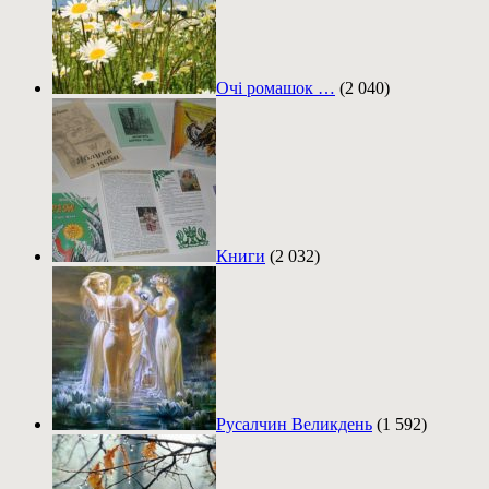
Очі ромашок …
(2 040)
Книги
(2 032)
Русалчин Великдень
(1 592)