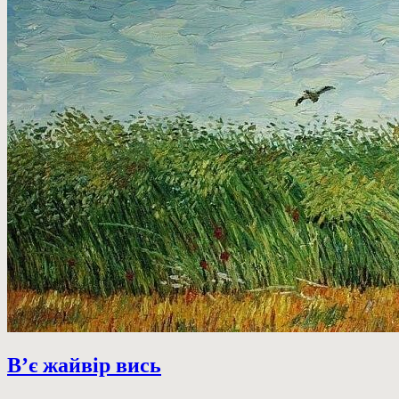
В’є жайвір вись