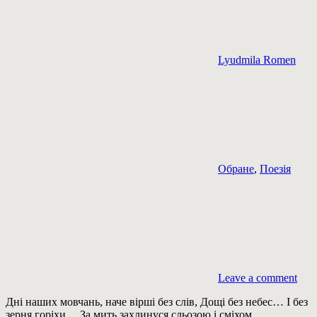
Lyudmila Romen
Обране
,
Поезія
Leave a comment
Дні наших мовчань, наче вірші без слів, Дощі без небес… І без
зерня горіхи… За мить захлинуся сльозою і сміхом,