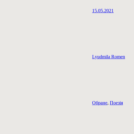
15.05.2021
Lyudmila Romen
Обране
,
Поезія