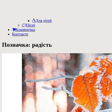
Для дітей
Пісні
Крамничка
Контакти
Позначка:
радість