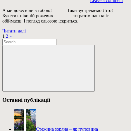
Leave a comment
А ми довесніли з тобою! Таки зустрічаємо Літо!
Букетик півоній рожевих… ти разом наш квіт
обіймаєш, І погляд сльозою іскриться.
Читати далі
Пагінація
Next
1
2
»
Пошук:
Posts
записів
Пошук
Останні публікації
Стежина зоряна – як пуповина