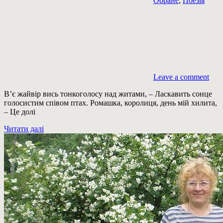
Обране
,
Поезія
Leave a comment
В’є жайвір вись тонкоголосу над житами, – Ласкавить сонце
голосистим співом птах. Ромашка, королиця, день мій хилита,
– Це долі
Читати далі