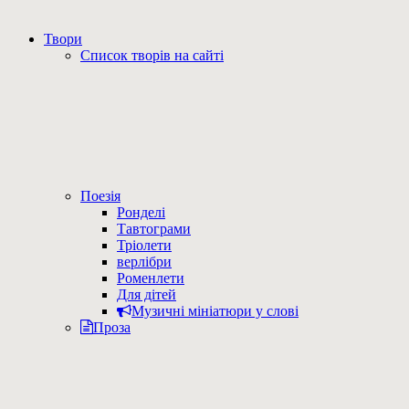
Твори
Список творів на сайті
Поезія
Ронделі
Тавтограми
Тріолети
верлібри
Роменлети
Для дітей
Музичні мініатюри у слові
Проза