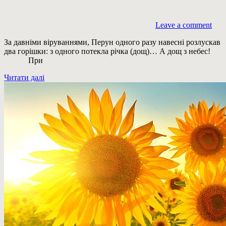
Leave a comment
За давніми віруваннями, Перун одного разу навесні розлускав
два горішки: з одного потекла річка (дощ)… А дощ з небес!
При
Читати далі