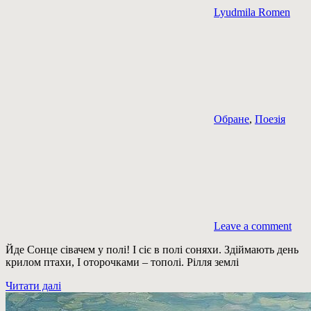
Lyudmila Romen
Обране
,
Поезія
Leave a comment
Йде Сонце сівачем у полі! І сіє в полі соняхи. Здіймають день
крилом птахи, І оторочками – тополі. Рілля землі
Читати далі