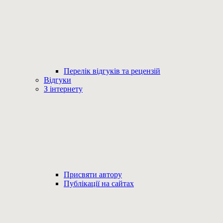
Перелік відгуків та рецензій
Відгуки
З інтернету
Присвяти автору
Публікації на сайтах