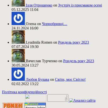
Ілля Отрошенко
on
Зустріч із присмаком осені
05.12.2025 11:04
Олена on
Чорнобривці…
24.11.2024 16:00
Lyudmila Romen on
Рондель року 2023
07.07.2024 19:30
Вячеслав Турченко on
Рондель року 2023
30.05.2024 13:27
Любов Булава
on
Світи, моє Світло!
02.02.2022 13:22
Політика конфіденційності