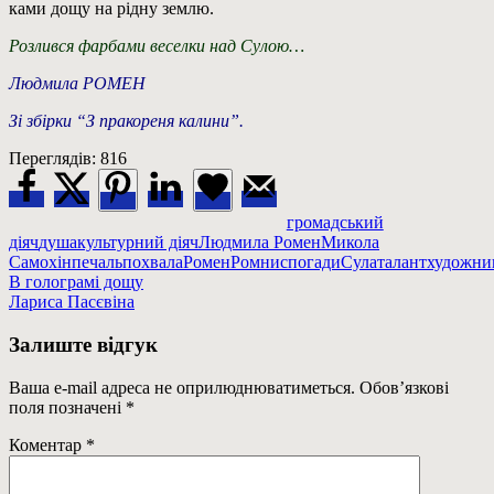
ками дощу на рідну землю.
Розлився фарбами веселки над Сулою…
Людмила РОМЕН
Зі збірки “З пракореня калини”.
Переглядів:
816
громадський
діяч
душа
культурний діяч
Людмила Ромен
Микола
Самохін
печаль
похвала
Ромен
Ромни
спогади
Сула
талант
художни
Навігація
Previous
В голограмі дощу
Post:
Next
‎Лариса Пасєвіна
записів
Post:
Залиште відгук
Ваша e-mail адреса не оприлюднюватиметься.
Обов’язкові
поля позначені
*
Коментар
*