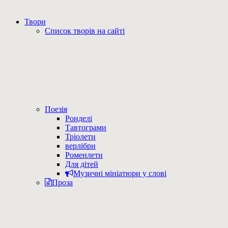
Твори
Список творів на сайті
Поезія
Ронделі
Тавтограми
Тріолети
верлібри
Роменлети
Для дітей
Музичні мініатюри у слові
Проза