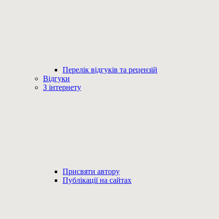
Перелік відгуків та рецензій
Відгуки
З інтернету
Присвяти автору
Публікації на сайтах