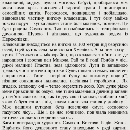
кладовищі, ходжу, шукаю могилку бабусі, пробираюся між
могилками крізь височенькі зарослі трави і цвинтарних
самосійних квітів. Розрослося, поширшало і побільшало,
відвоювало частину вигону кладовище. І тут бачу майже
зовсім поруч – купка людей стоїть біля могилок, поминає. Це
була родина Самохіних. Так познайомилась із теперішньою
дружиною Шурою і дізналась, що художник родом із
Перекопівки.
Кладовище знаходиться на вигоні за 100 метрів від бабусиної
оселі, і цей куток села називається Хмелівка. А за ним зразу –
куток П’ятихатки – мікрорайон, що складався з п’яти хат, де
народився і зростав пан Микола. Рай та й годі! Грибів у лісі,
дикої малини! Птаства, зела цілющого! Луги із запашною
травою, чисті потічки-притоки Сули, піщані стежки, заплетені
споришами… Тини і острівці бузку на кожному подвір’ї,
пізніше соняшники наливались насінням і горобцями… Як
згадаю, заплющу очі – тепло мерехтить ясою. Хоч дуже рідко
мене привозили до бабусі, але ті дні маленькій дівчинці запали
у пам’ять явою казки, так і відчуваю ті запахи, особливо хвої,
якою бабуся топила піч, зіллям вистеляла глиняну долівку…
Між нашими кутками була невеличка смуга соснового
пахучого лісу… Ще і це нас зблизило, пов’язала невидима
ниточка спільності коріння свого…
Багато вистраждав художник Самохін. Вистояв. Радів. Жив…
Відбиток його душевного стану знаходимо у ряді картин.