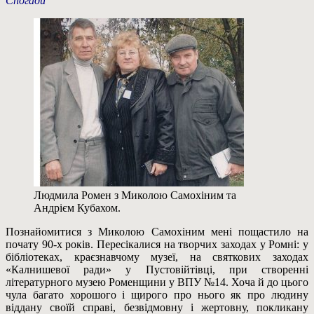
Спогади
Людмила Ромен з Миколою Самохіним та
Андрієм Кубахом.
Познайомитися з Миколою Самохіним мені пощастило на
почату 90-х років. Пересікалися на творчих заходах у Ромні: у
бібліотеках, краєзнавчому музеї, на святкових заходах
«Калнишевої ради» у Пустовійтівці, при створенні
літературного музею Роменщини у ВПУ №14. Хоча й до цього
чула багато хорошого і щирого про нього як про людину
віддану своїй справі, безвідмовну і жертовну, покликану