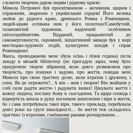
служити творчим даром людям і рідному краєві.
Микола Петрович був просвітянином – активним, щирим і
справжнім, людиною з українським серцем! Його велика
любов до рідного краю, древнього Ромна і Роменщини,
людей-краян оспівана ним у його полотнах!Самобутній,
талановитий художник, наділений особливим
світосприйняттям. Відданий, працьовитий до
саможертовности, скромний, ініціативний завжди був у вирі
мистецько-художніх подій, культурних заходів і справ
Роменщини!
Якось, проводжаючи мене (була осінь і пізня година) після
заходу в міській бібліотеці (не пригадую зараз, чому було
приурочене творче зібрання), коли довго розмовляли про
творчість, про пошуки і задуми, про життя, повідав мені
Микола про свою трагічну долю, коли втратив і дружину, і
сина. Як це пережити?.. А він – жив і творив! Він знайшов у
собі сили радіти життю і радувати інших! Цінувати життя і
кожну людину, послану йому в сьогодення. Та щира сповідь і
відвертість запала в душу вогником захоплення і віри в життя,
бо і сама потребувала такої віри, такого прикладу, перебувала
довгі роки на групі інвалідності… бо життя теж складалось
трагічно: із втратами, глибокими ранами розчарування…