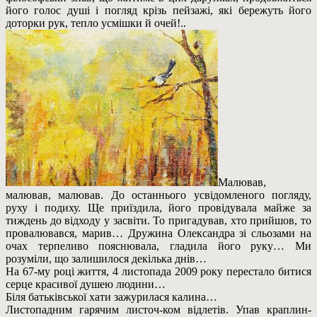
його голос душі і погляд крізь пейзажі, які бережуть його
доторки рук, тепло усмішки й очей!..
Малював,
малював, малював. До останнього усвідомленого погляду,
руху і подиху. Ще приїздила, його провідувала майже за
тиждень до відходу у засвіти. То пригадував, хто прийшов, то
провалювався, марив… Дружина Олександра зі сльозами на
очах терпеливо пояснювала, гладила його руку… Ми
розуміли, що залишилося декілька днів…
На 67-му році життя, 4 листопада 2009 року перестало битися
серце красивої душею людини…
Біля батьківської хати зажурилася калина…
Листопадним гарячим листоч-ком відлетів. Упав краплин-