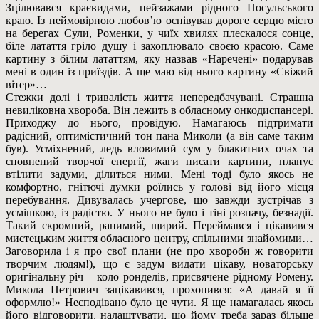
Зцілювався краєвидами, пейзажами рідного Посульського
краю. Із неймовірною любов’ю оспівував дороге серцю місто
на берегах Сули, Роменки, у чиїх хвилях плескалося сонце,
біле латаття гріло душу і захоплювало своєю красою. Саме
картину з білим лататтям, яку назвав «Наречені» подарував
мені в один із приїздів. А ще маю від нього картину «Свіжий
вітер»…
Стежки долі і тривалість життя непередбачувані. Страшна
невиліковна хвороба. Він лежить в обласному онкодиспансері.
Приходжу до нього, провідую. Намагаюсь підтримати
радісний, оптимістичний тон пана Миколи (а він саме таким
був). Усміхнений, ледь вловимий сум у блакитних очах та
сповнений творчої енергії, жаги писати картини, планує
втілити задуми, ділиться ними. Мені тоді було якось не
комфортно, гнітючі думки роїлись у голові від його місця
перебування. Дивувалась учергове, що завжди зустрічав з
усмішкою, із радістю. У нього не було і тіні розпачу, безнадії.
Такий скромний, ранимий, щирий. Переймався і цікавився
мистецьким життя обласного центру, спільними знайомими…
Заговорила і я про свої плани (не про хвороби ж говорити
творчим людям!), що є задум видати цікаву, новаторську
оригінальну річ – коло ронделів, присвячене рідному Ромену.
Микола Петрович зацікавився, прохопився: «А давай я її
оформлю!» Несподівано було це чути. Я ще намагалась якось
його відговорити, налаштувати, що йому треба зараз більше