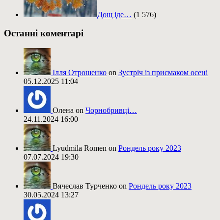
Дощ іде…
(1 576)
Останні коментарі
Ілля Отрошенко
on
Зустріч із присмаком осені
05.12.2025 11:04
Олена on
Чорнобривці…
24.11.2024 16:00
Lyudmila Romen on
Рондель року 2023
07.07.2024 19:30
Вячеслав Турченко on
Рондель року 2023
30.05.2024 13:27