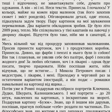
тиші і відпочинку, не завантажувати себе, думати про
одужання. А він – ні і ні. Неси тексти. Принесла. І почалось! У
кольорі, майже на кожен вірш малюнок (так його захопив
сюжет і зміст ронделів). Обговорювали деталі, одяг епохи,
підказувала задум твору. Пару картинок на мої зауваження
перемалював. Два варіанти обкладинок зробив. Це було літо
2009 року, тепло. Ми спілкувались у тіні каштанів на лавочці у
дворику лікарні. Відчуття було таке, ніби ми в санаторії, а
не…
Увесь вільний час від процедур заповнював малюванням.
Просив принести картонок, хоч і з продуктових коробок.
Принесла. Дивно, що фарби і пензлі в нього були із собою!
Він так і планував, не уявляв себе без палітри, фарб і пензлів
жодного дня! За любих обставин, хоч і в лікарні – однак буде
писати, творчо працювати. Ніби поспішав жити, ніби
відчував, що не встигне… І Микола Петрович писав: і
медсестрам, і лікарям, і мені. Приходжу в черговий раз за
остаточним варіантом ілюстрацій, а він подає – ромашки
намальовані на картонці від ящика…
Потім уже в Ромні подарував екслібриси портретів Ключини,
Дудки, Шкурата, Калнишевського. І мої портрети – до 20
штук, наклеєних на картонках, з інскриптами на звороті.
Подарував картину «Бузок». Знаю, що й іншим він дарував,
поспішав, прагнув побільше «себе» роздати по частинках. По-
філософськи знав, що житиме в цих дарунках, продовжиться