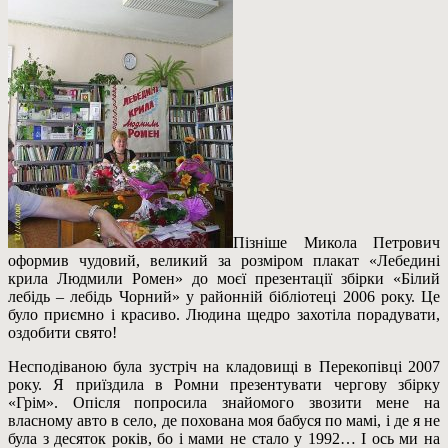
Пізніше Микола Петрович
оформив чудовий, великий за розміром плакат «Лебедині
крила Людмили Ромен» до моєї презентації збірки «Білий
лебідь – лебідь Чорний» у районній бібліотеці 2006 року. Це
було приємно і красиво. Людина щедро захотіла порадувати,
оздобити свято!
Несподіваною була зустріч на кладовищі в Перекопівці 2007
року. Я приїздила в Ромни презентувати чергову збірку
«Грім». Опісля попросила знайомого звозити мене на
власному авто в село, де похована моя бабуся по мамі, і де я не
була з десяток років, бо і мами не стало у 1992… І ось ми на