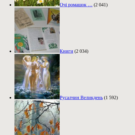
Очі ромашок …
(2 041)
Книги
(2 034)
Русалчин Великдень
(1 592)