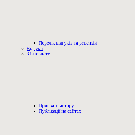
Перелік відгуків та рецензій
Відгуки
З інтернету
Присвяти автору
Публікації на сайтах