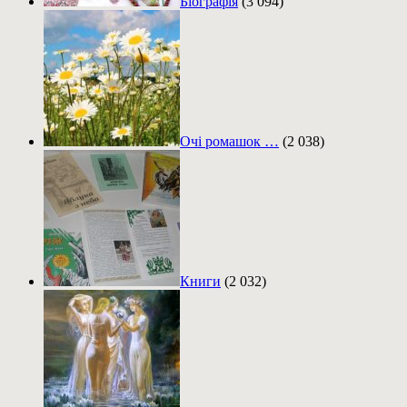
Біографія
(3 094)
Очі ромашок …
(2 038)
Книги
(2 032)