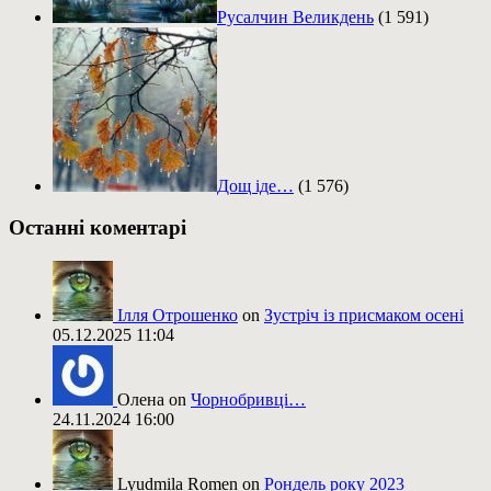
Русалчин Великдень
(1 591)
Дощ іде…
(1 576)
Останні коментарі
Ілля Отрошенко
on
Зустріч із присмаком осені
05.12.2025 11:04
Олена on
Чорнобривці…
24.11.2024 16:00
Lyudmila Romen on
Рондель року 2023