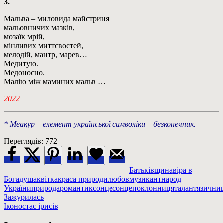
3.
Мальва – миловида майстриня
мальовничих мазків,
мозаїк мрій,
мінливих миттєвостей,
мелодій, мантр, марев…
Медитую.
Медоносно.
Малію між маминих мальв …
2022
* Меакур – елемент української символіки – безконечник.
Переглядів:
772
Батьківщина
віра в
Бога
душа
квітка
краса природи
любов
музикант
народ
України
природа
романтик
сонце
сонцепоклонниця
талант
язични
Навігація
Previous
Зажурилась
Post:
Next
Іконостас ірисів
записів
Post: