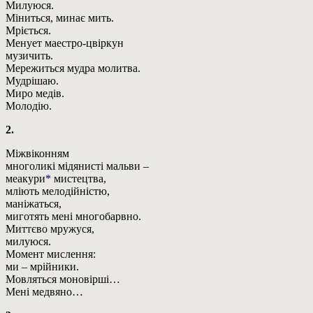
Милуюся.
Міниться, минає мить.
Мріється.
Менует маестро-цвіркун
музичить.
Мережиться мудра молитва.
Мудрішаю.
Миро медів.
Молодію.
2.
Міжвіконням
многоликі мідянисті мальви –
меакури
*
мистецтва,
мліють мелодійністю,
маніжаться,
миготять мені многобарвно.
Миттєво мружуся,
милуюся.
Момент мислення:
ми – мрійники.
Мовляться моновірші…
Мені медвяно…