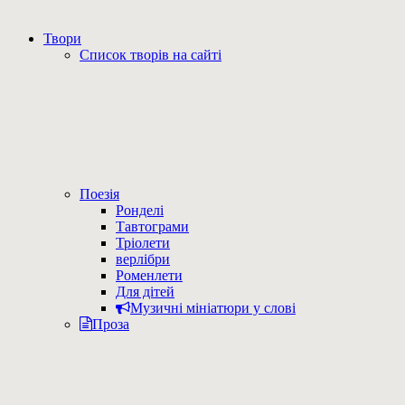
Твори
Список творів на сайті
Поезія
Ронделі
Тавтограми
Тріолети
верлібри
Роменлети
Для дітей
Музичні мініатюри у слові
Проза