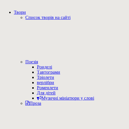
Твори
Список творів на сайті
Поезія
Ронделі
Тавтограми
Тріолети
верлібри
Роменлети
Для дітей
Музичні мініатюри у слові
Проза