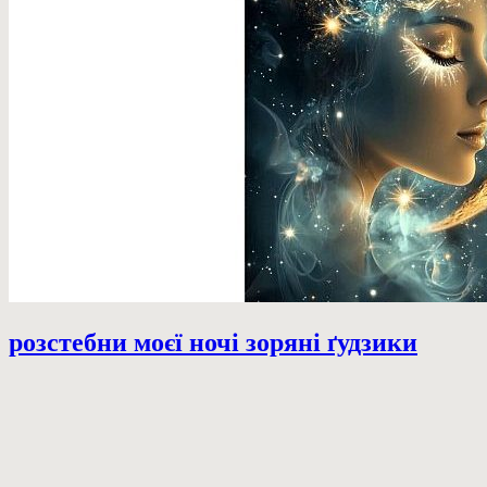
розстебни моєї ночі зоряні ґудзики