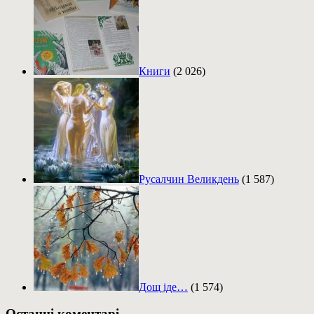
Книги
(2 026)
Русалчин Великдень
(1 587)
Дощ іде…
(1 574)
Останні коментарі