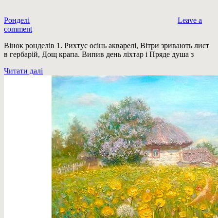
Ронделі
Leave a
comment
Вінок ронделів 1. Рихтує осінь акварелі, Вітри зривають лист
в гербарій, Дощ крапа. Випив день ліхтар і Пряде душа з
Читати далі