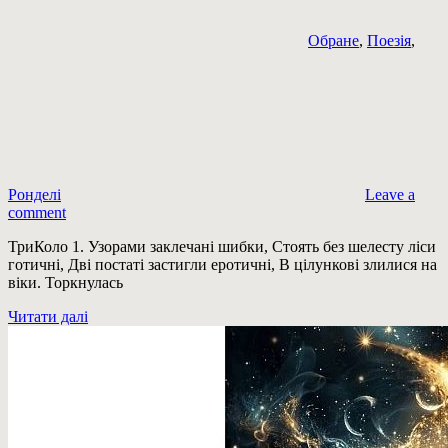
Обране
,
Поезія
,
Ронделі
Leave a
comment
ТриКоло 1. Узорами заклечані шибки, Стоять без шелесту ліси
готичні, Дві постаті застигли еротичні, В цілункові злилися на
віки. Торкнулась
Читати далі