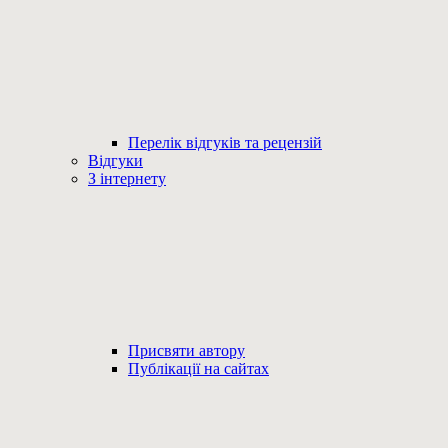
Перелік відгуків та рецензій
Відгуки
З інтернету
Присвяти автору
Публікації на сайтах