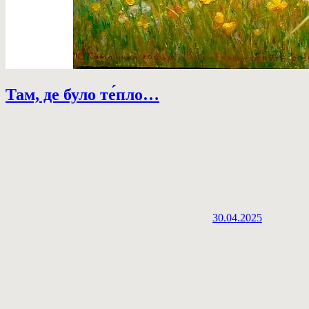
Там, де було те́пло…
30.04.2025