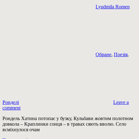
Lyudmila Romen
Обране
,
Поезія
,
Ронделі
Leave a
comment
Рондель Хатина потопає у бузку, Кульбави жовтим полотном
довкола – Краплинки сонця – в травах сяють вволю. Село
всміхнулося очам