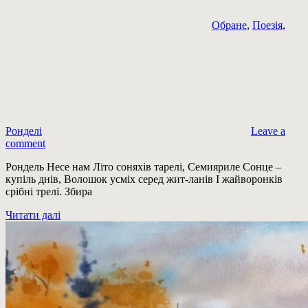
Обране
,
Поезія
,
Ронделі
Leave a
comment
Рондель Несе нам Літо соняхів тарелі, Семияриле Сонце –
купіль днів, Волошок усміх серед жит-ланів І жайворонків
срібні трелі. Збира
Читати далі