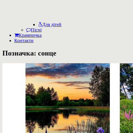
Для дітей
Пісні
Крамничка
Контакти
Позначка:
сонце