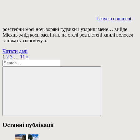
Leave a comment
розстебни моєї ночі зоряні ґудзики і уздриш мене… вийде
Місяць з-під коси засвітить на стелі розплетені хвилі волосся
заніжать залоскочуть
Читати далі
Пагінація
Next
1
2
3
…
11
»
Пошук:
Posts
записів
Пошук
Останні публікації