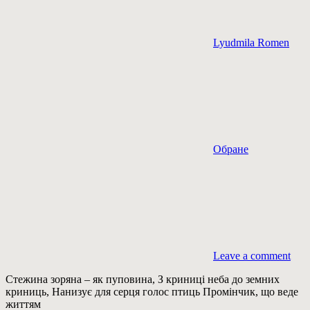
Lyudmila Romen
Обране
Leave a comment
Стежина зоряна – як пуповина, З криниці неба до земних
криниць, Нанизує для серця голос птиць Промінчик, що веде
життям