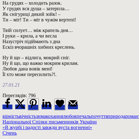
На грудях – холодить разок.
У грудях вся душа – затерпла…
Як снігуриці дикий зойк! –
Ти – міт! Ти – міт в чужім вертепі!
Твій силует… між крапель дня…
І руки – крила, а чи весла
Назустріч підіймають з дна
Ескіз вчорашніх хибних креслень.
Ну й що – відлига, мокрий сніг.
Ну й що, що важко мокрим крилам.
Любов дана вовік мені!
Її хто може пересилить?!.
27.01.21
Переглядів:
796
вірність
вічність
зима
кохання
любов
печаль
почуття
природа
роман
Національної Спілки письменників України
Навігація
Previous
«В журбі і радості завжди вуста вогненні»
Post:
Next
Січень
записів
Post: