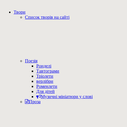
Твори
Список творів на сайті
Поезія
Ронделі
Тавтограми
Тріолети
верлібри
Роменлети
Для дітей
Музичні мініатюри у слові
Проза