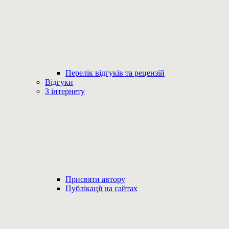
Перелік відгуків та рецензій
Відгуки
З інтернету
Присвяти автору
Публікації на сайтах