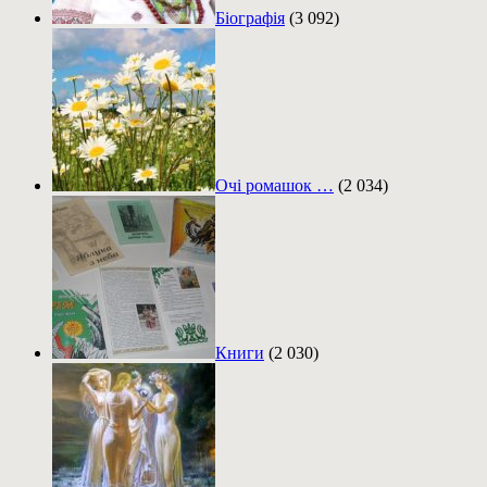
Біографія
(3 092)
Очі ромашок …
(2 034)
Книги
(2 030)