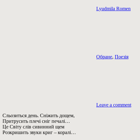
Lyudmila Romen
Обране
,
Поезія
Leave a comment
Сльозиться день. Сніжить дощем,
Притрусить плечі сніг печалі…
Це Світу слів сивинний щем
Розкришить звуки криг – коралі…