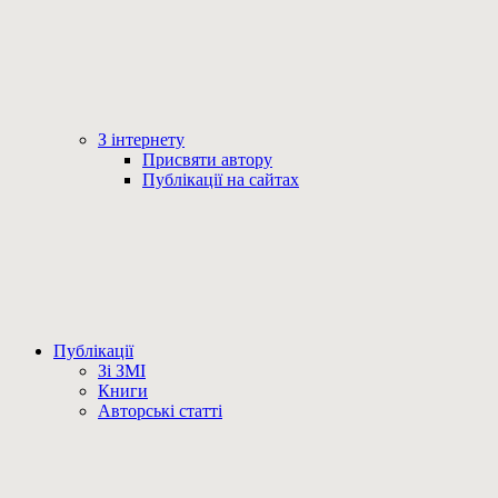
З інтернету
Присвяти автору
Публікації на сайтах
Публікації
Зі ЗМІ
Книги
Авторські статті