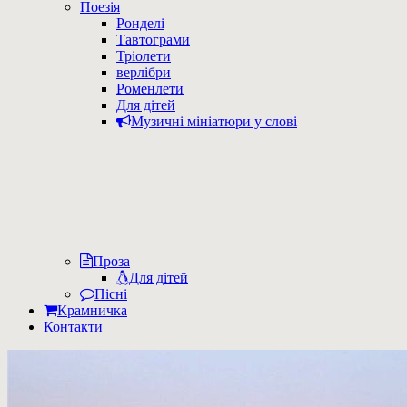
Поезія
Ронделі
Тавтограми
Тріолети
верлібри
Роменлети
Для дітей
Музичні мініатюри у слові
Проза
Для дітей
Пісні
Крамничка
Контакти