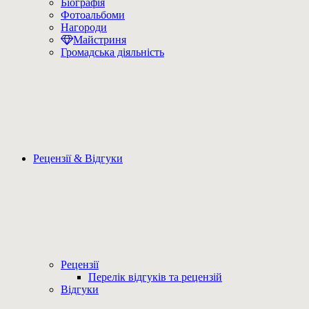
Біографія
Фотоальбоми
Нагороди
Майстриня
Громадська діяльність
Рецензії & Відгуки
Рецензії
Перелік відгуків та рецензій
Відгуки