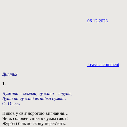
06.12.2023
Leave a comment
Диптих
1.
Чужина – могила, чужина – труна,
Душа на чужині як чайка сумна…
О. Олесь
Пішов у світ дорогою вигнання…
Чи ж соловей співа в чужім гаю?!
Журба і біль до скону перев’ють,