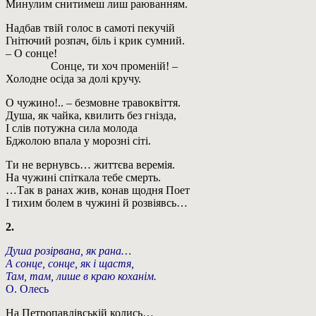
Минулим снитимеш лиш раюванням.
Надбав твій голос в самоті пекучій
Гнітючий розпач, біль і крик сумний.
– О сонце!
Сонце, ти хоч променій! –
Холодне осіда за долі кручу.
О чужино!.. – безмовне травоквіття.
Душа, як чайка, квилить без гнізда,
І слів потужна сила молода
Бджолою впала у морозні сіті.
Ти не вернувсь… життєва веремія.
На чужині спіткала тебе смерть.
…Так в ранах жив, конав щодня Поет
І тихим болем в чужині й розвіявсь…
2.
Душа розірвана, як рана…
А сонце, сонце, як і щастя,
Там, там, лише в краю коханім.
О. Олесь
На Петропавлівській колись…