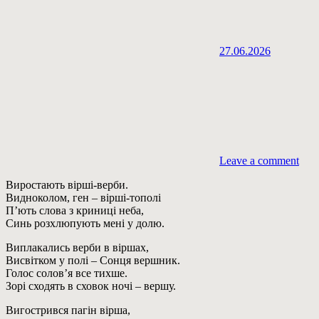
27.06.2026
Leave a comment
Виростають вірші-верби.
Видноколом, ген – вірші-тополі
П’ють слова з криниці неба,
Синь розхлюпують мені у долю.
Виплакались верби в віршах,
Висвітком у полі – Сонця вершник.
Голос солов’я все тихше.
Зорі сходять в сховок ночі – вершу.
Вигострився пагін вірша,