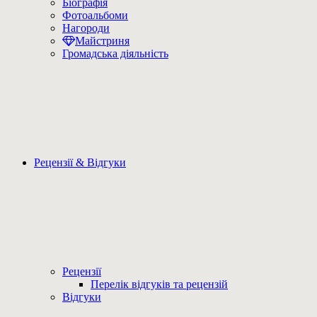
Біографія
Фотоальбоми
Нагороди
Майстриня
Громадська діяльність
Рецензії & Відгуки
Рецензії
Перелік відгуків та рецензій
Відгуки