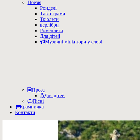
Поезія
Ронделі
Тавтограми
Тріолети
верлібри
Роменлети
Для дітей
Музичні мініатюри у слові
Проза
Для дітей
Пісні
Крамничка
Контакти