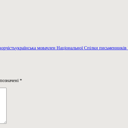
ворчість
українська мова
член Національної Спілки письменників
 позначені
*