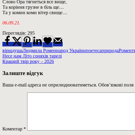
Слово Ора тягнеться все вище,
Та коріння грузне в біль ще…
Та у комин коми вітер свище…
06.09.21.
Переглядів:
295
вірш
душа
Людмила Ромен
народ України
поетеса
природа
Ромен
т
Навігація
Previous
Несе нам Літо соняхів тарелі
Post:
Next
Кращий твір року – 2026
записів
Post:
Залиште відгук
Ваша e-mail адреса не оприлюднюватиметься.
Обов’язкові поля
Коментар
*