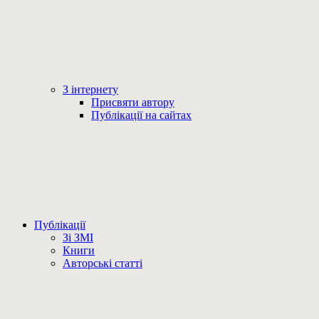
З інтернету
Присвяти автору
Публікації на сайтах
Публікації
Зі ЗМІ
Книги
Авторські статті