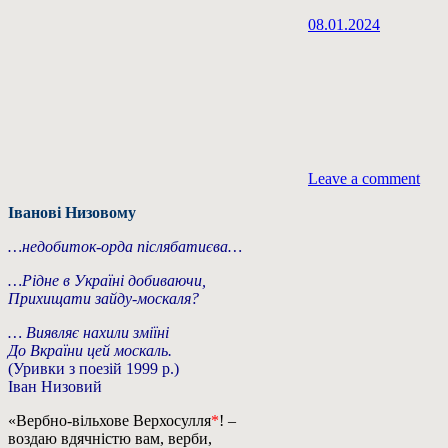
08.01.2024
Leave a comment
Іванові Низовому
…недобиток-орда післябатиєва…
…Рідне в Україні добиваючи,
Прихищати зайду-москаля?
… Виявляє нахили зміїні
До Вкраїни цей москаль.
(Уривки з поезій 1999 р.)
Іван Низовий
«Вербно-вільхове Верхосулля
*
! –
воздаю вдячністю вам, верби,