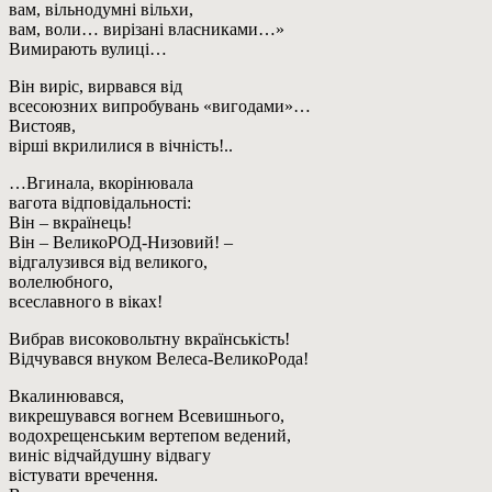
вам, вільнодумні вільхи,
вам, воли… вирізані власниками…»
Вимирають вулиці…
Він виріс, вирвався від
всесоюзних випробувань «вигодами»…
Вистояв,
вірші вкрилилися в вічність!..
…Вгинала, вкорінювала
вагота відповідальності:
Він – вкраїнець!
Він – ВеликоРОД-Низовий! –
відгалузився від великого,
волелюбного,
всеславного в віках!
Вибрав високовольтну вкраїнськість!
Відчувався внуком Велеса-ВеликоРода!
Вкалинювався,
викрешувався вогнем Всевишнього,
водохрещенським вертепом ведений,
виніс відчайдушну відвагу
вістувати вречення.