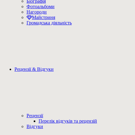
Біографія
Фотоальбоми
Нагороди
Майстриня
Громадська діяльність
Рецензії & Відгуки
Рецензії
Перелік відгуків та рецензій
Відгуки