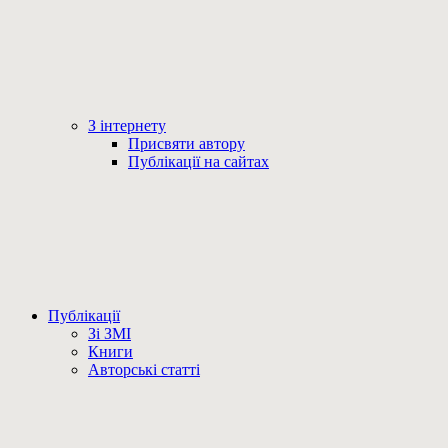
З інтернету
Присвяти автору
Публікації на сайтах
Публікації
Зі ЗМІ
Книги
Авторські статті