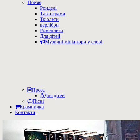
Поезія
Ронделі
Тавтограми
Тріолети
верлібри
Роменлети
Для дітей
Музичні мініатюри у слові
Проза
Для дітей
Пісні
Крамничка
Контакти