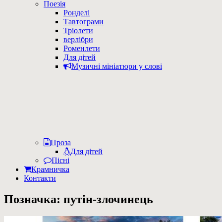
Поезія
Ронделі
Тавтограми
Тріолети
верлібри
Роменлети
Для дітей
Музичні мініатюри у слові
Проза
Для дітей
Пісні
Крамничка
Контакти
Позначка:
путін-злочинець