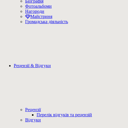
Біографія
Фотоальбоми
Нагороди
Майстриня
Громадська діяльність
Рецензії & Відгуки
Рецензії
Перелік відгуків та рецензій
Відгуки