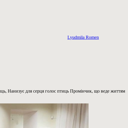
Lyudmila Romen
иць, Нанизує для серця голос птиць Промінчик, що веде життям