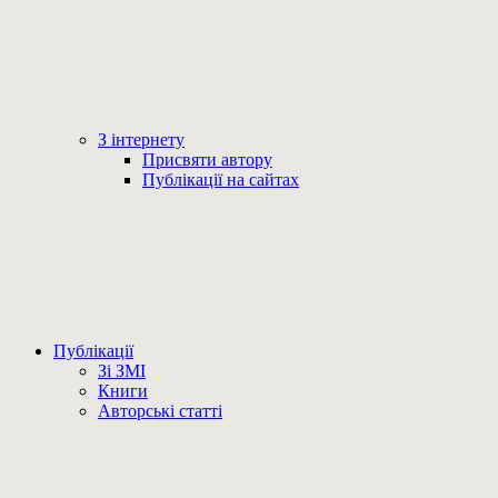
З інтернету
Присвяти автору
Публікації на сайтах
Публікації
Зі ЗМІ
Книги
Авторські статті