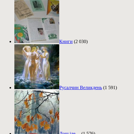
Книги
(2 030)
Русалчин Великдень
(1 591)
Дощ іде…
(1 576)