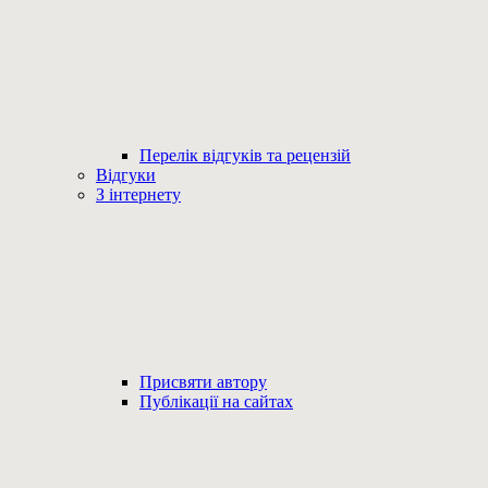
Перелік відгуків та рецензій
Відгуки
З інтернету
Присвяти автору
Публікації на сайтах