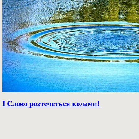
І Слово розтечеться колами!