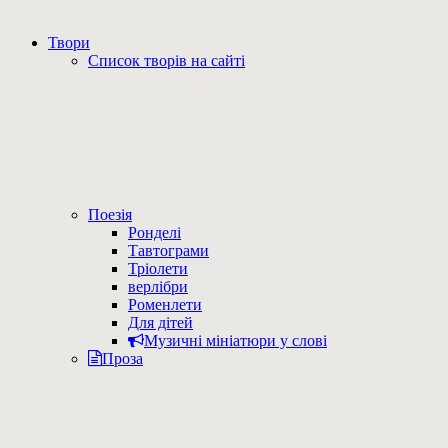
Твори
Список творів на сайті
Поезія
Ронделі
Тавтограми
Тріолети
верлібри
Роменлети
Для дітей
Музичні мініатюри у слові
Проза