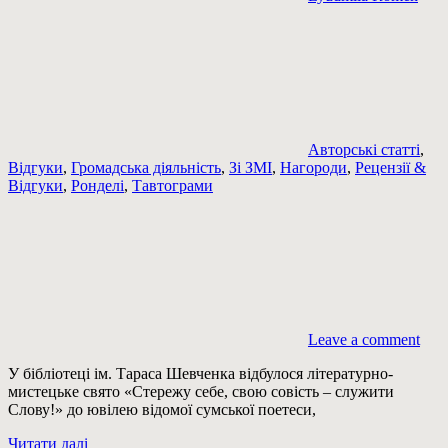
Авторські статті
,
Відгуки
,
Громадська діяльність
,
Зі ЗМІ
,
Нагороди
,
Рецензії &
Відгуки
,
Ронделі
,
Тавтограми
Leave a comment
У бібліотеці ім. Тараса Шевченка відбулося літературно-
мистецьке свято «Стережу себе, свою совість – служити
Слову!» до ювілею відомої сумської поетеси,
Читати далі