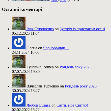
Останні коментарі
Ілля Отрошенко
on
Зустріч із присмаком осені
05.12.2025 11:04
Олена on
Чорнобривці…
24.11.2024 16:00
Lyudmila Romen on
Рондель року 2023
07.07.2024 19:30
Вячеслав Турченко on
Рондель року 2023
30.05.2024 13:27
Любов Булава
on
Світи, моє Світло!
02.02.2022 13:22