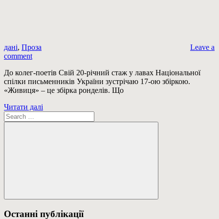
дані
,
Проза
Leave a
comment
До колег-поетів Свій 20-річний стаж у лавах Національної
спілки письменників України зустрічаю 17-ою збіркою.
«Живиця» – це збірка ронделів. Що
Читати далі
Пошук:
Пошук
Останні публікації