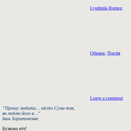
Lyudmila Romen
Обране
,
Поезія
Leave a comment
“Прошу любити… місто Суми так,
як люблю його я…”
Іван Харитоненко
Бузкова ніч!