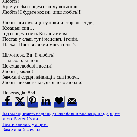
Любіть!
Кричу всім серцем своєму коханню.
Любіть! І будете кохані, лиш любіть!!!
Любіть цих вулиць сутінки й старі легенди,
Козацькі сни…
під серцем спить Козацький вал.
Постав у славі тут і меценат, і геній,
Плекав Поет великий мову солов’я.
Цілуйте ж, Ви, й любіть!
Такі солодкі ночі! –
Це смак любові і весни!
Любіть, молю!
Закохані серця найвищі в світі зодчі,
Любіть це місто так, як я його люблю!
Переглядів:
834
Батьківщина
весна
доля
душа
любов
похвала
природа
рідне
місто
Ромен
Суми
Навігація
Previous
Величальна Сумщині
Post:
Next
Закохана й кохана
записів
Post: