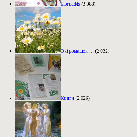
Біографія
(3 088)
Очі ромашок …
(2 032)
Книги
(2 026)