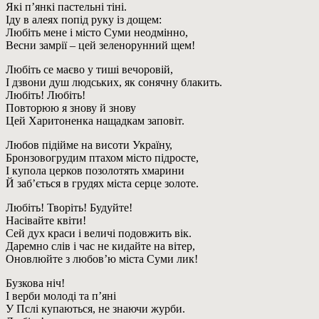
Які п’янкі пастельні тіні.
Іду в алеях попід руку із дощем:
Любіть мене і місто Суми неодмінно,
Весни замрії – цей зеленорунний щем!
Любіть се маєво у тиші вечоровій,
І дзвони душ людських, як сонячну блакить.
Любіть! Любіть!
Повторюю я знову й знову
Цей Харитоненка нащадкам заповіт.
Любов підійме на висоти Україну,
Бронзовогрудим птахом місто підросте,
І купола церков позолотять хмарини
Й заб’ється в грудях міста серце золоте.
Любіть! Творіть! Будуйте!
Насівайте квіти!
Сей дух краси і величі подовжить вік.
Даремно слів і час не кидайте на вітер,
Оновлюйте з любов’ю міста Суми лик!
Бузкова ніч!
І верби молоді та п’яні
У Пслі купаються, не знаючи журби.