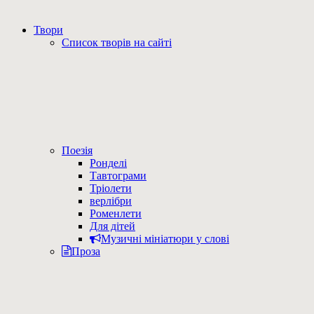
Твори
Список творів на сайті
Поезія
Ронделі
Тавтограми
Тріолети
верлібри
Роменлети
Для дітей
Музичні мініатюри у слові
Проза