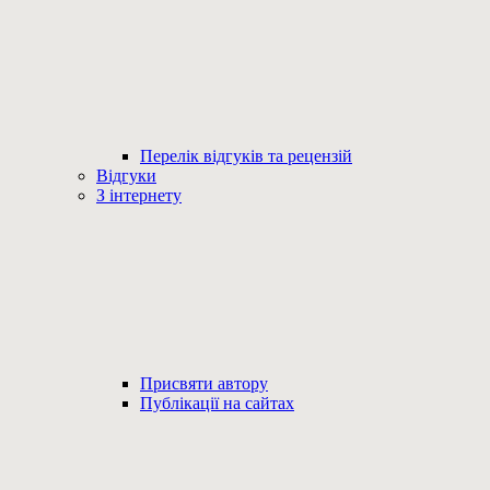
Перелік відгуків та рецензій
Відгуки
З інтернету
Присвяти автору
Публікації на сайтах