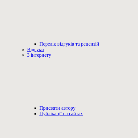
Перелік відгуків та рецензій
Відгуки
З інтернету
Присвяти автору
Публікації на сайтах