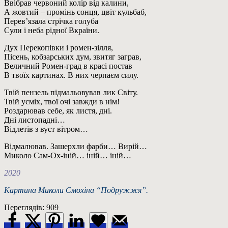
Ввібрав червоний колір від калини,
А жовтий – промінь сонця, цвіт кульбаб,
Перев’язала стрічка голуба
Сули і неба рідної Вкраїни.
Дух Перекопівки і ромен-зілля,
Пісень, кобзарських дум, звитяг заграв,
Величний Ромен-град в красі постав
В твоїх картинах. В них черпаєм силу.
Твій пензель підмальовував лик Світу.
Твій усміх, твої очі завжди в нім!
Роздарював себе, як листя, дні.
Дні листопадні…
Відлетів з вуст вітром…
Відмалював. Зашерхли фарби… Вирій…
Миколо Сам-Ох-іній… іній… іній…
2020
Картина Миколи Смохіна “Подружжя”.
Переглядів:
909