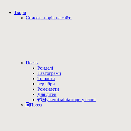
Твори
Список творів на сайті
Поезія
Ронделі
Тавтограми
Тріолети
верлібри
Роменлети
Для дітей
Музичні мініатюри у слові
Проза