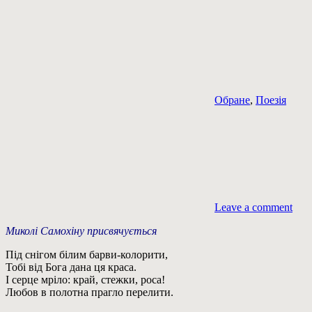
Обране
,
Поезія
Leave a comment
Миколі Самохіну присвячується
Під снігом білим барви-колорити,
Тобі від Бога дана ця краса.
І серце мріло: край, стежки, роса!
Любов в полотна прагло перелити.