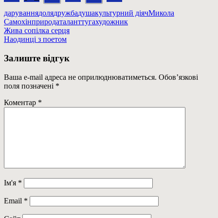
дарування
доля
дружба
душа
культурний діяч
Микола
Самохін
природа
талант
туга
художник
Навігація
Previous
Жива сопілка серця
Post:
Next
Наодинці з поетом
записів
Post:
Залиште відгук
Ваша e-mail адреса не оприлюднюватиметься.
Обов’язкові
поля позначені
*
Коментар
*
Ім'я
*
Email
*