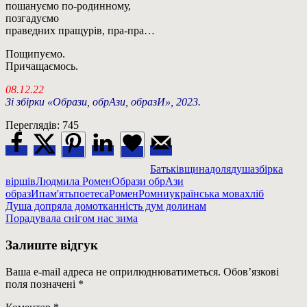
пошануємо по-родинному,
позгадуємо
праведних пращурів, пра-пра…
Пощипуємо.
Причащаємось.
08.12.22
Зі збірки «Образи, обрАзи, образИ», 2023.
Переглядів:
745
Батьківщина
доля
душа
збірка
віршів
Людмила Ромен
Образи обрАзи
образИ
пам'ять
поетеса
Ромен
Ромни
українська мова
хліб
Навігація
Previous
Душа допряла домотканність дум долинам
Post:
Next
Порадувала снігом нас зима
записів
Post:
Залиште відгук
Ваша e-mail адреса не оприлюднюватиметься.
Обов’язкові
поля позначені
*