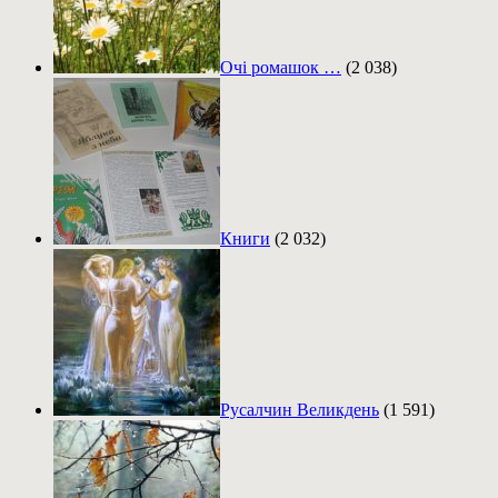
Очі ромашок …
(2 038)
Книги
(2 032)
Русалчин Великдень
(1 591)