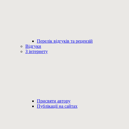
Перелік відгуків та рецензій
Відгуки
З інтернету
Присвяти автору
Публікації на сайтах