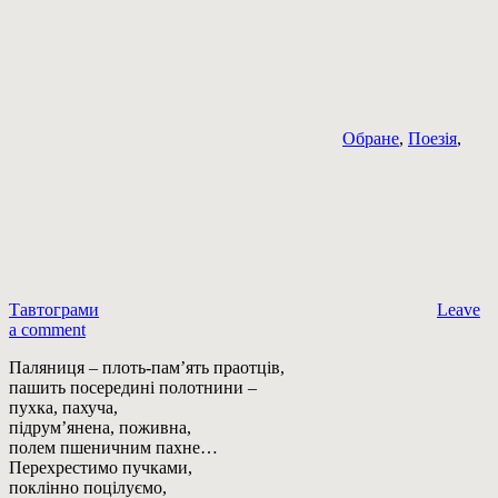
Обране
,
Поезія
,
Тавтограми
Leave
a comment
Паляниця – плоть-пам’ять праотців,
пашить посередині полотнини –
пухка, пахуча,
підрум’янена, поживна,
полем пшеничним пахне…
Перехрестимо пучками,
поклінно поцілуємо,