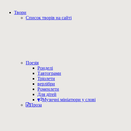
Твори
Список творів на сайті
Поезія
Ронделі
Тавтограми
Тріолети
верлібри
Роменлети
Для дітей
Музичні мініатюри у слові
Проза