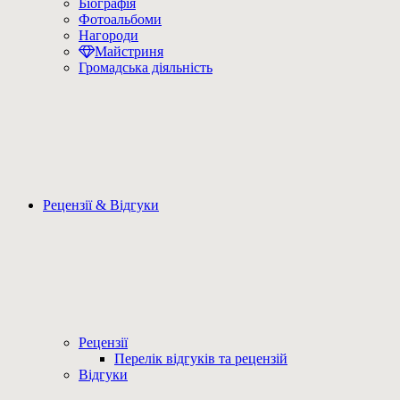
Біографія
Фотоальбоми
Нагороди
Майстриня
Громадська діяльність
Рецензії & Відгуки
Рецензії
Перелік відгуків та рецензій
Відгуки