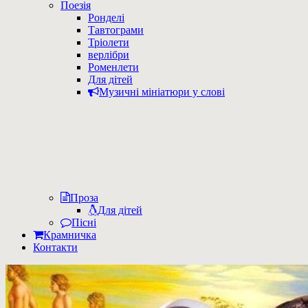
Поезія
Ронделі
Тавтограми
Тріолети
верлібри
Роменлети
Для дітей
Музичні мініатюри у слові
Проза
Для дітей
Пісні
Крамничка
Контакти