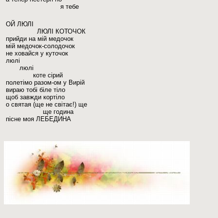
я тебе
ОЙ ЛЮЛІ
ЛЮЛІ КОТОЧОК
прийди на мій медочок
мій медочок-солодочок
не ховайся у куточок
люлі
люлі
коте сірий
полетімо разом-ом у Вирій
вираю тобі біле тіло
щоб завжди кортіло
о святая (ще не світає!) ще
ще година
пісне моя ЛЕБЕДИНА