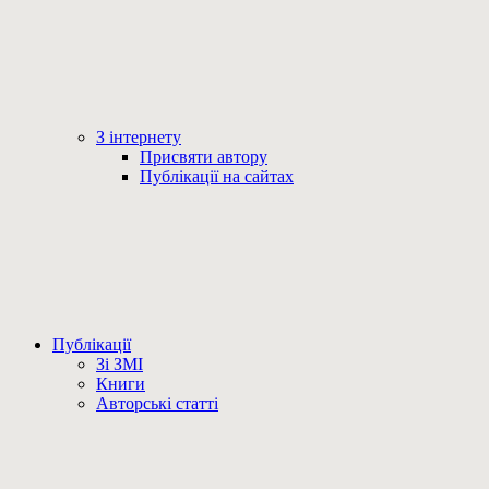
З інтернету
Присвяти автору
Публікації на сайтах
Публікації
Зі ЗМІ
Книги
Авторські статті