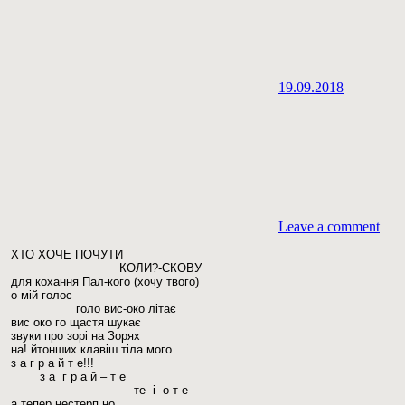
19.09.2018
Leave a comment
ХТО ХОЧЕ ПОЧУТИ
КОЛИ?-СКОВУ
для кохання Пал-кого (хочу твого)
о мій голос
голо вис-око літає
вис око го щастя шукає
звуки про зорі на Зорях
на! йтонших клавіш тіла мого
з а г р а й т е!!!
з а г р а й – т е
те і о т е
а тепер нестерп но