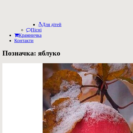
Для дітей
Пісні
Крамничка
Контакти
Позначка:
яблуко