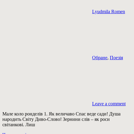
Lyudmila Romen
Обране
,
Поезія
Leave a comment
Мале коло ронделів 1. Як величаво Спас веде сади! Душа
народить Світу Диво-Слово! Зернини слів – як роси
світанкові. Лиш