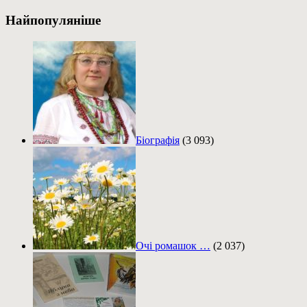
Найпопуляніше
Біографія
(3 093)
Очі ромашок …
(2 037)