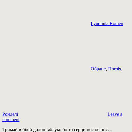
Lyudmila Romen
Обране
,
Поезія
,
Ронделі
Leave a
comment
Тримай в білій долоні яблуко бо то серце моє осіннє…