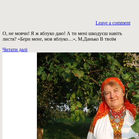
Leave a comment
О, не мовчи! Я ж яблуко даю! А ти мені шкодуєш навіть
листя? «Бери мене, мов яблуко…», М.Данько В твоїм
Читати далі