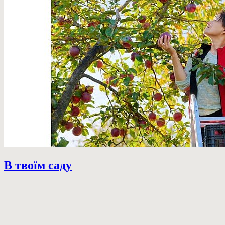
В твоїм саду