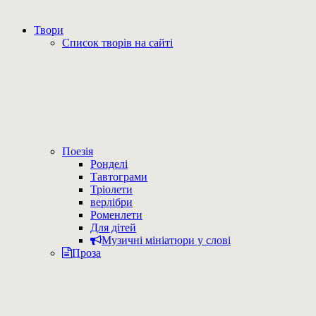
Твори
Список творів на сайті
Поезія
Ронделі
Тавтограми
Тріолети
верлібри
Роменлети
Для дітей
Музичні мініатюри у слові
Проза