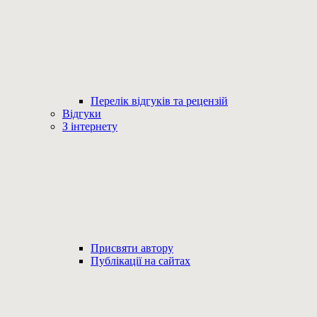
Перелік відгуків та рецензій
Відгуки
З інтернету
Присвяти автору
Публікації на сайтах