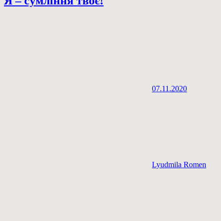
Я – сумління твоє!
07.11.2020
Lyudmila Romen