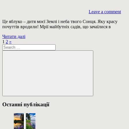
Leave a comment
Це яблуко – дитя моєї Землі і неба твого Сонця. Яку красу
почуттів вродили! Мрії майбутніх садів, що зачаїлися в
Читати далі
Пагінація
Next
1
2
»
Пошук:
Posts
записів
Пошук
Останні публікації