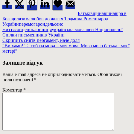
Батьківщина
війна
віра в
Бога
доля
зима
любов до життя
Людмила Ромен
народ
України
перемога
рондель
сенс
життя
сонцепоклонниця
українська мова
член Національної
Спілки письменників України
Навігація
Previous
Скрипить снігів пергамент, наче доля
Post:
Next
“Ви хами! Та собача мова – моя мова. Мова мого батька і моєї
записів
Post:
матері”
Залиште відгук
Ваша e-mail адреса не оприлюднюватиметься.
Обов’язкові
поля позначені
*
Коментар
*