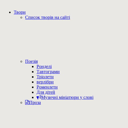
Твори
Список творів на сайті
Поезія
Ронделі
Тавтограми
Тріолети
верлібри
Роменлети
Для дітей
Музичні мініатюри у слові
Проза