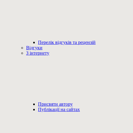
Перелік відгуків та рецензій
Відгуки
З інтернету
Присвяти автору
Публікації на сайтах