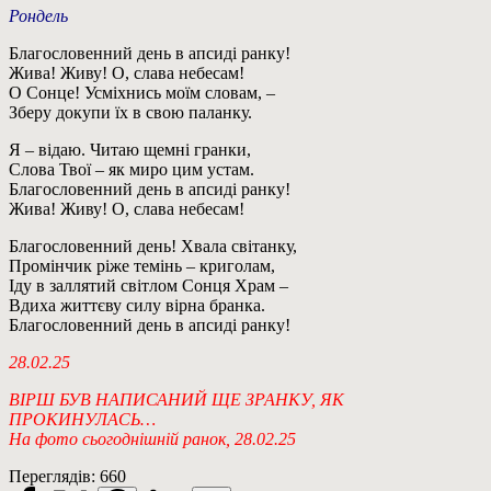
Рондель
Благословенний день в апсиді ранку!
Жива! Живу! О, слава небесам!
О Сонце! Усміхнись моїм словам, –
Зберу докупи їх в свою паланку.
Я – відаю. Читаю щемні гранки,
Слова Твої – як миро цим устам.
Благословенний день в апсиді ранку!
Жива! Живу! О, слава небесам!
Благословенний день! Хвала світанку,
Промінчик ріже темінь – криголам,
Іду в заллятий світлом Сонця Храм –
Вдиха життєву силу вірна бранка.
Благословенний день в апсиді ранку!
28.02.25
ВІРШ БУВ НАПИСАНИЙ ЩЕ ЗРАНКУ, ЯК
ПРОКИНУЛАСЬ…
На фото сьогоднішній ранок, 28.02.25
Переглядів:
660