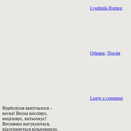
Lyudmila Romen
Обране
,
Поезія
Leave a comment
Вербозілля вквітчалося –
весна! Весна виспівує,
виціловує, витьохкує!
Веснянки вигукуються,
відлунюються вільнокрило.