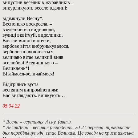
випустив веселиків-журавликів –
викурликують весело вдалині:
відімкнули Весну*.
Веснонько воскресла, –
взеленюй всі видноколи,
вулиці вквітчуй, видолинки.
Вдягли вишні віночки,
вербове віття вибрунькувалося,
верболозно вклоняється,
величаво вітає великий вияв
вселюбові Всевишнього –
Великдень*!
Вітаймося-величаймося!
Відігрілись вуста
весняним випроміненням:
Вас виглядають, вичікують…
05.04.22
* Весна – вертання зі сну. (авт.).
* ВеликДень – весняне рівнодення, 20-21 березня, тривалість
дня перебільшує ніч, стає Великим. Це зовсім не християнська