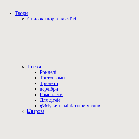
Твори
Список творів на сайті
Поезія
Ронделі
Тавтограми
Тріолети
верлібри
Роменлети
Для дітей
Музичні мініатюри у слові
Проза