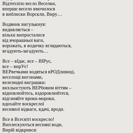
Відтепліло весло Веселки,
вперше весело вмочилося
в виблиски Ворскли, Виру…
Водяник вигулькнув:
видивляється –
вільхи випросталися
від вчорашньої ваги,
ворожать, в водичку вглядаються,
вгадують-загадують…
Все – вІдає, все – ВІРує,
все – вирУє!
ВЕРвечками водяться вРОДливиці,
веселощі вигонами,
велелюдні виграшки:
вихльостують ВЕРбовим віттям –
відновлюйтесь, вздоровлюйтеся,
відганяйте вроки-мороки,
вдихайте воскреслої
весняної відваги, вдачі, вроди.
Все в Всесвіті воскресло!
Виплескуються весняні води,
Вирій відкрився: