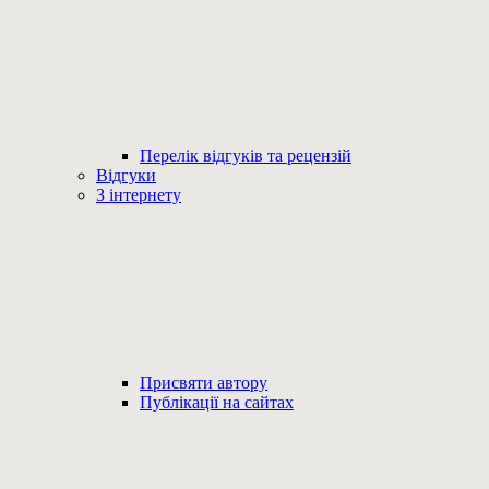
Перелік відгуків та рецензій
Відгуки
З інтернету
Присвяти автору
Публікації на сайтах