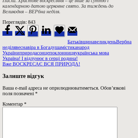
Пасха. Христове воскресіння – це інше за суттю і
календарною датою церковне свято. За тиждень до
Великодня – ВЕРбна неділя.
Переглядів:
843
Батьківщина
великдень
Вербна
неділя
весна
віра в Бога
душа
містика
народ
України
природа
сонцепоклонниця
українська мова
Навігація
Previous
Україна! І відлунює в серці родина!
Post:
Next
Вже ВОСКРЕСАЄ ВСЯ ПРИРОДА!
записів
Post:
Залиште відгук
Ваша e-mail адреса не оприлюднюватиметься.
Обов’язкові
поля позначені
*
Коментар
*