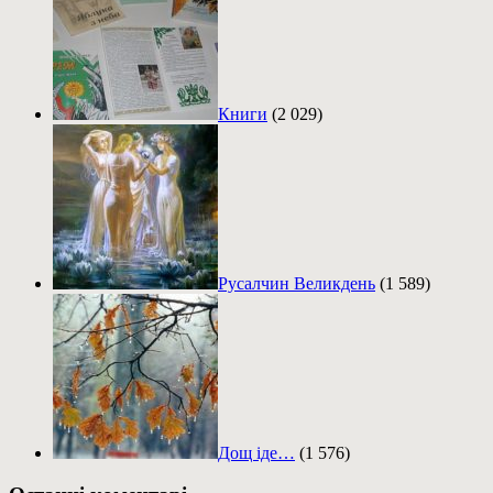
Книги
(2 029)
Русалчин Великдень
(1 589)
Дощ іде…
(1 576)