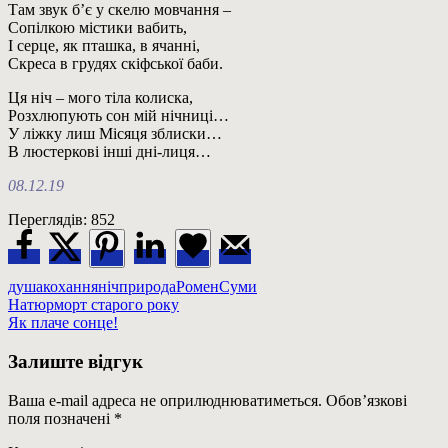
Там звук б’є у скелю мовчання –
Сопілкою містики вабить,
І серце, як пташка, в ячанні,
Скреса в грудях скіфської баби.
Ця ніч – мого тіла колиска,
Розхлюпують сон мій нічниці…
У ліжку лиш Місяця зблиски…
В люстеркові інші дні-лиця…
08.12.19
Переглядів:
852
душа
кохання
ніч
природа
Ромен
Суми
Навігація
Previous
Натюрморт старого року
Post:
Next
Як плаче сонце!
записів
Post:
Залиште відгук
Ваша e-mail адреса не оприлюднюватиметься.
Обов’язкові
поля позначені
*