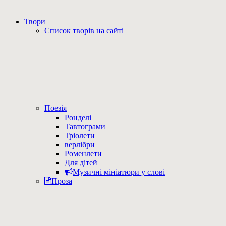
Твори
Список творів на сайті
Поезія
Ронделі
Тавтограми
Тріолети
верлібри
Роменлети
Для дітей
Музичні мініатюри у слові
Проза