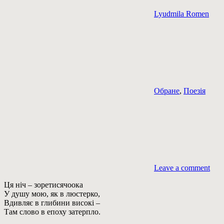
Lyudmila Romen
Обране
,
Поезія
Leave a comment
Ця ніч – зоретисячоока
У душу мою, як в люстерко,
Вдивляє в глибини високі –
Там слово в епоху затерпло.