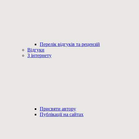
Перелік відгуків та рецензій
Відгуки
З інтернету
Присвяти автору
Публікації на сайтах