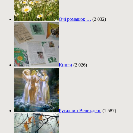
Очі ромашок …
(2 032)
Книги
(2 026)
Русалчин Великдень
(1 587)