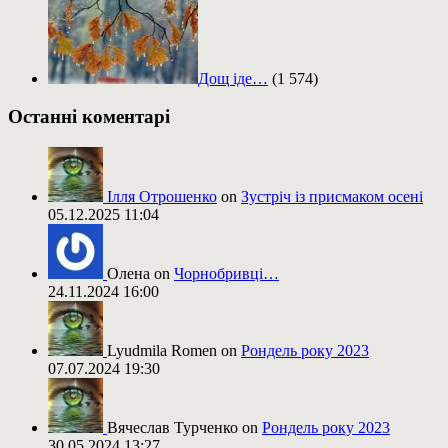
Дощ іде…
(1 574)
Останні коментарі
Ілля Отрошенко
on
Зустріч із присмаком осені
05.12.2025 11:04
Олена on
Чорнобривці…
24.11.2024 16:00
Lyudmila Romen on
Рондель року 2023
07.07.2024 19:30
Вячеслав Турченко on
Рондель року 2023
30.05.2024 13:27