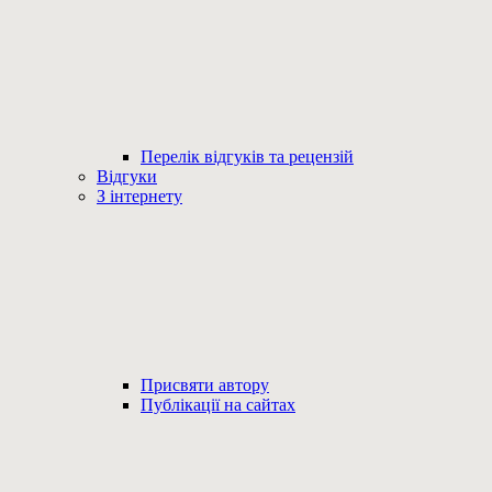
Перелік відгуків та рецензій
Відгуки
З інтернету
Присвяти автору
Публікації на сайтах