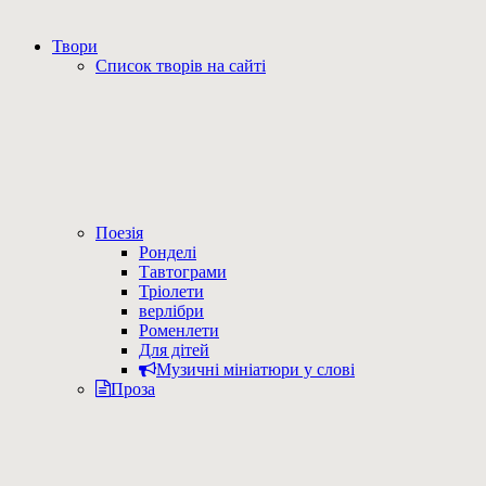
Твори
Список творів на сайті
Поезія
Ронделі
Тавтограми
Тріолети
верлібри
Роменлети
Для дітей
Музичні мініатюри у слові
Проза