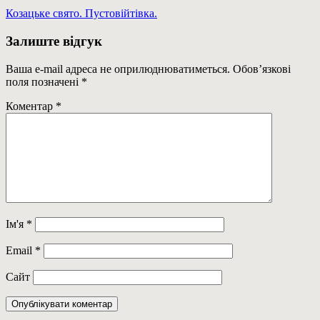
Навігація
Previous
Козацьке свято. Пустовійтівка.
Post:
записів
Залиште відгук
Ваша e-mail адреса не оприлюднюватиметься.
Обов’язкові
поля позначені
*
Коментар
*
Ім'я
*
Email
*
Сайт