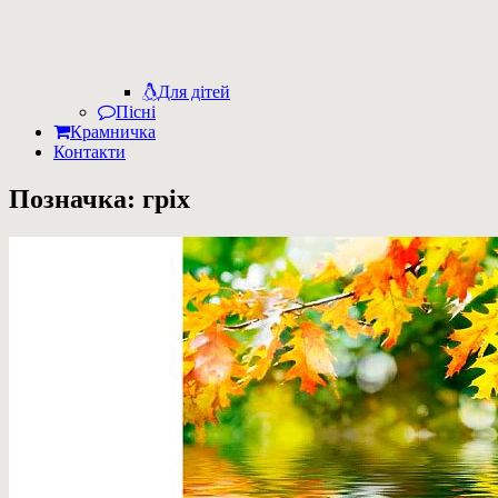
Для дітей
Пісні
Крамничка
Контакти
Позначка:
гріх