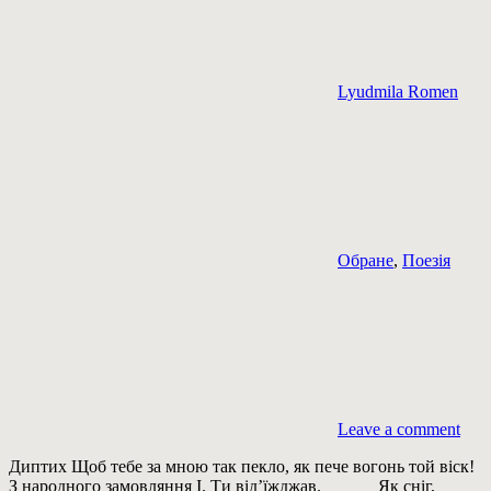
Lyudmila Romen
Обране
,
Поезія
Leave a comment
Диптих Щоб тебе за мною так пекло, як пече вогонь той віск!
З народного замовляння I. Ти від’їжджав. Як сніг,