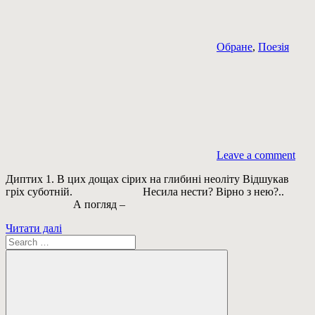
Обране
,
Поезія
Leave a comment
Диптих 1. В цих дощах сірих на глибині неоліту Відшукав
гріх суботній. Несила нести? Вірно з нею?..
А погляд –
Читати далі
Пошук: