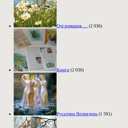
Очі ромашок …
(2 036)
Книги
(2 030)
Русалчин Великдень
(1 591)