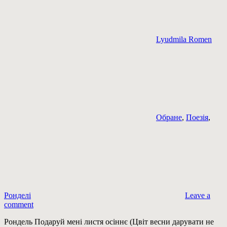
Lyudmila Romen
Обране
,
Поезія
,
Ронделі
Leave a
comment
Рондель Подаруй мені листя осіннє (Цвіт весни дарувати не