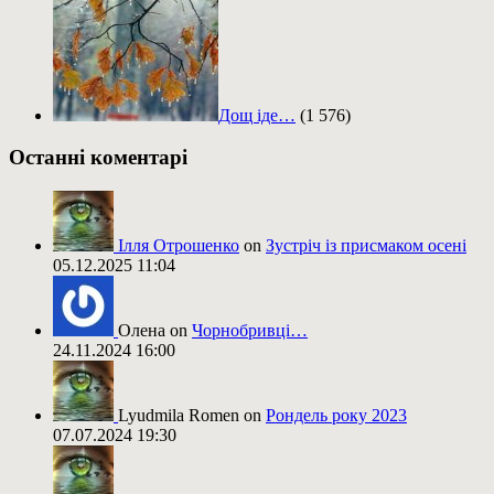
Дощ іде…
(1 576)
Останні коментарі
Ілля Отрошенко
on
Зустріч із присмаком осені
05.12.2025 11:04
Олена on
Чорнобривці…
24.11.2024 16:00
Lyudmila Romen on
Рондель року 2023
07.07.2024 19:30