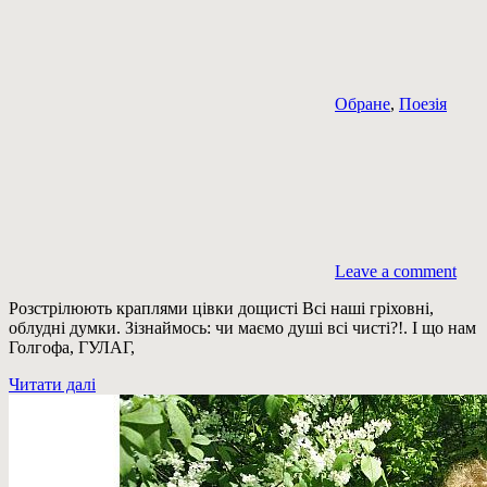
Обране
,
Поезія
Leave a comment
Розстрілюють краплями цівки дощисті Всі наші гріховні,
облудні думки. Зізнаймось: чи маємо душі всі чисті?!. І що нам
Голгофа, ГУЛАГ,
Читати далі