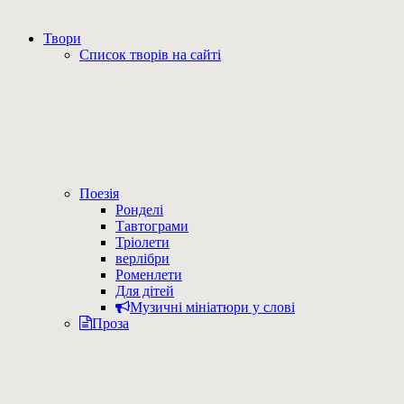
Твори
Список творів на сайті
Поезія
Ронделі
Тавтограми
Тріолети
верлібри
Роменлети
Для дітей
Музичні мініатюри у слові
Проза