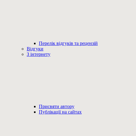
Перелік відгуків та рецензій
Відгуки
З інтернету
Присвяти автору
Публікації на сайтах