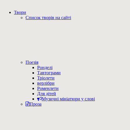
Твори
Список творів на сайті
Поезія
Ронделі
Тавтограми
Тріолети
верлібри
Роменлети
Для дітей
Музичні мініатюри у слові
Проза