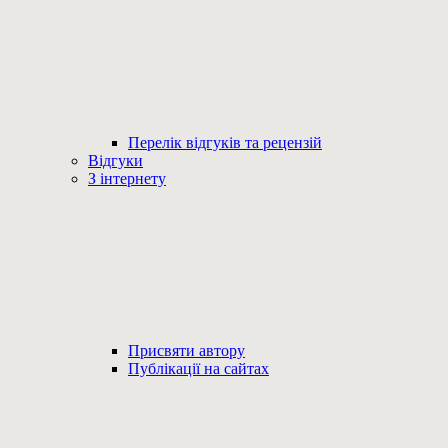
Перелік відгуків та рецензій
Відгуки
З інтернету
Присвяти автору
Публікації на сайтах