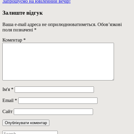
Навігація
Previous
Запрошуємо на ювілейний вечір!
Post:
записів
Залиште відгук
Ваша e-mail адреса не оприлюднюватиметься.
Обов’язкові
поля позначені
*
Коментар
*
Ім'я
*
Email
*
Сайт
Пошук: