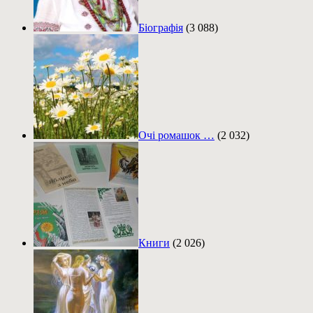
Біографія
(3 088)
Очі ромашок …
(2 032)
Книги
(2 026)