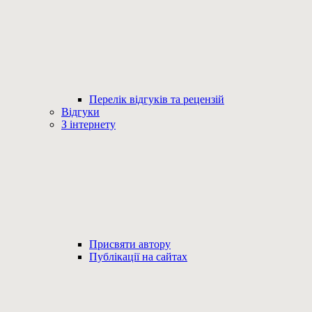
Перелік відгуків та рецензій
Відгуки
З інтернету
Присвяти автору
Публікації на сайтах