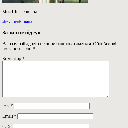
Моя Шевченкіана
Навігація
Previous
shevchenkiniana-1
Post:
записів
Залиште відгук
Ваша e-mail адреса не оприлюднюватиметься.
Обов’язкові
поля позначені
*
Коментар
*
Ім'я
*
Email
*
Сайт