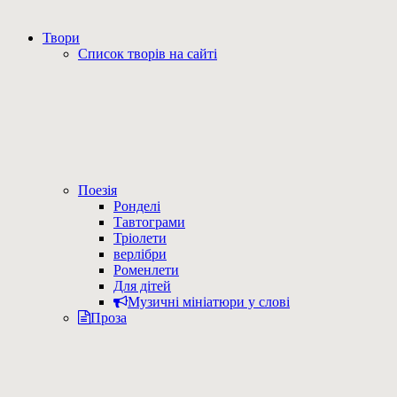
Твори
Список творів на сайті
Поезія
Ронделі
Тавтограми
Тріолети
верлібри
Роменлети
Для дітей
Музичні мініатюри у слові
Проза