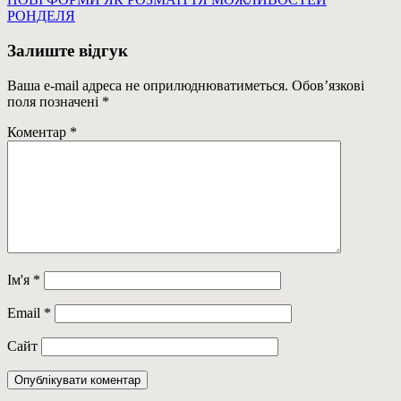
Навігація
Post:
РОНДЕЛЯ
записів
Залиште відгук
Ваша e-mail адреса не оприлюднюватиметься.
Обов’язкові
поля позначені
*
Коментар
*
Ім'я
*
Email
*
Сайт