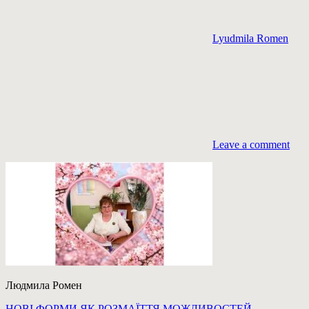
Lyudmila Romen
Leave a comment
Людмила Ромен
Previous
НОВІ ФОРМИ ЯК РОЗМАЇТТЯ МОЖЛИВОСТЕЙ