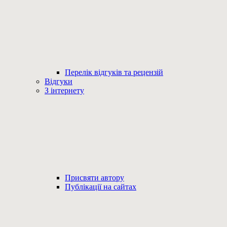
Перелік відгуків та рецензій
Відгуки
З інтернету
Присвяти автору
Публікації на сайтах