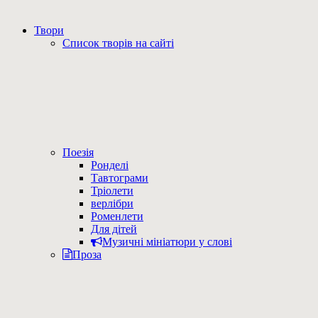
Твори
Список творів на сайті
Поезія
Ронделі
Тавтограми
Тріолети
верлібри
Роменлети
Для дітей
Музичні мініатюри у слові
Проза