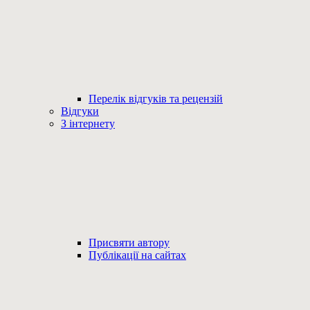
Перелік відгуків та рецензій
Відгуки
З інтернету
Присвяти автору
Публікації на сайтах