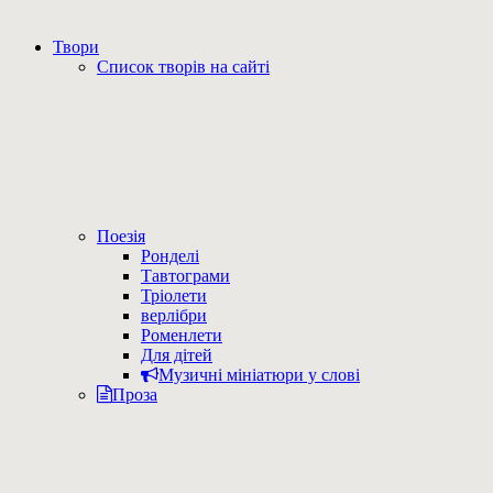
Твори
Список творів на сайті
Поезія
Ронделі
Тавтограми
Тріолети
верлібри
Роменлети
Для дітей
Музичні мініатюри у слові
Проза