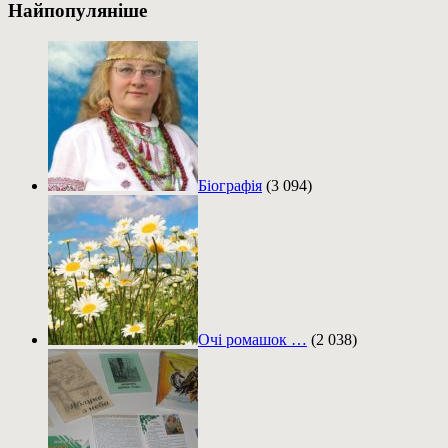
Найпопуляніше
Біографія
(3 094)
Очі ромашок …
(2 038)