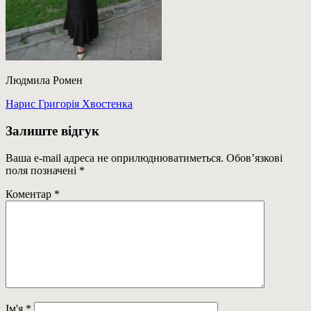
Людмила Ромен
Навігація
Previous
Нарис Григорія Хвостенка
Post:
записів
Залиште відгук
Ваша e-mail адреса не оприлюднюватиметься.
Обов’язкові
поля позначені
*
Коментар
*
Ім'я
*