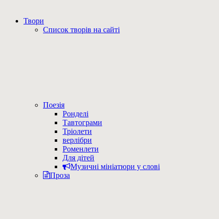
Твори
Список творів на сайті
Поезія
Ронделі
Тавтограми
Тріолети
верлібри
Роменлети
Для дітей
Музичні мініатюри у слові
Проза