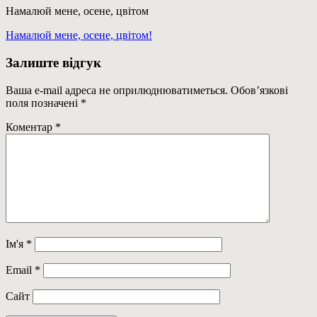
Намалюй мене, осене, цвітом
Навігація
Previous
Намалюй мене, осене, цвітом!
Post:
записів
Залиште відгук
Ваша e-mail адреса не оприлюднюватиметься.
Обов’язкові
поля позначені
*
Коментар
*
Ім'я
*
Email
*
Сайт