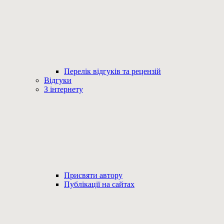
Перелік відгуків та рецензій
Відгуки
З інтернету
Присвяти автору
Публікації на сайтах