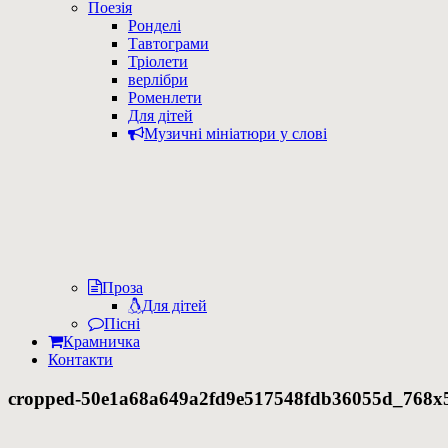
Поезія
Ронделі
Тавтограми
Тріолети
верлібри
Роменлети
Для дітей
Музичні мініатюри у слові
Проза
Для дітей
Пісні
Крамничка
Контакти
cropped-50e1a68a649a2fd9e517548fdb36055d_768x