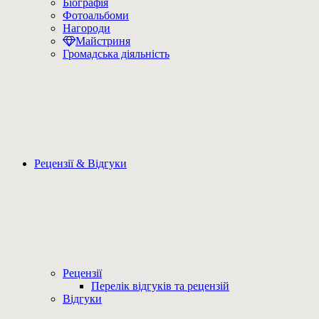
Біографія
Фотоальбоми
Нагороди
Майстриня
Громадська діяльність
Рецензії & Відгуки
Рецензії
Перелік відгуків та рецензій
Відгуки