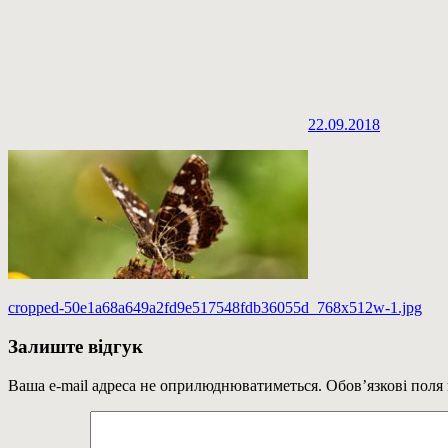
22.09.2018
Навігація
Previous
cropped-50e1a68a649a2fd9e517548fdb36055d_768x512w-1.jpg
Post:
записів
Залиште відгук
Ваша e-mail адреса не оприлюднюватиметься.
Обов’язкові поля