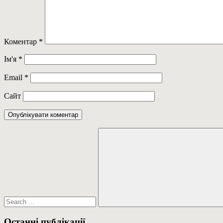
Коментар
*
Ім'я
*
Email
*
Сайт
Пошук:
Пошук
Останні публікації