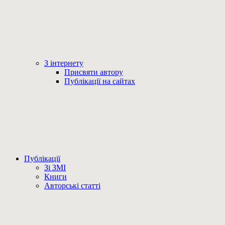
З інтернету
Присвяти автору
Публікації на сайтах
Публікації
Зі ЗМІ
Книги
Авторські статті