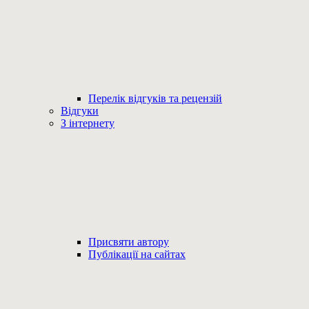
Перелік відгуків та рецензій
Відгуки
З інтернету
Присвяти автору
Публікації на сайтах