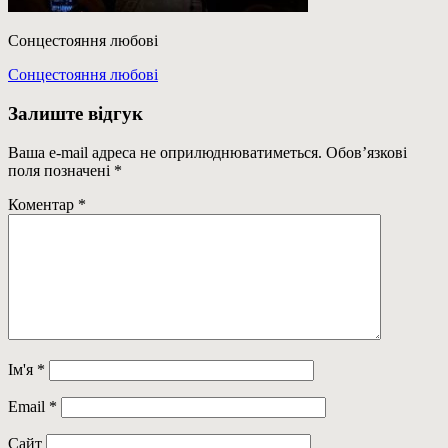
Сонцестояння любові
Навігація
Previous
Сонцестояння любові
Post:
записів
Залиште відгук
Ваша e-mail адреса не оприлюднюватиметься.
Обов’язкові
поля позначені
*
Коментар
*
Ім'я
*
Email
*
Сайт