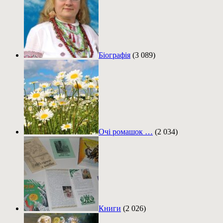
Біографія
(3 089)
Очі ромашок …
(2 034)
Книги
(2 026)