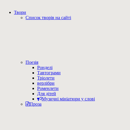
Твори
Список творів на сайті
Поезія
Ронделі
Тавтограми
Тріолети
верлібри
Роменлети
Для дітей
Музичні мініатюри у слові
Проза