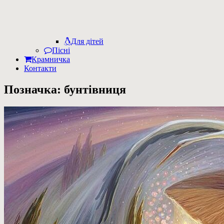
Для дітей
Пісні
Крамничка
Контакти
Позначка:
бунтівниця