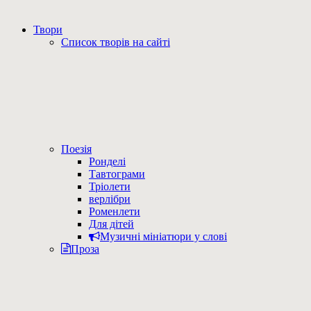
Твори
Список творів на сайті
Поезія
Ронделі
Тавтограми
Тріолети
верлібри
Роменлети
Для дітей
Музичні мініатюри у слові
Проза