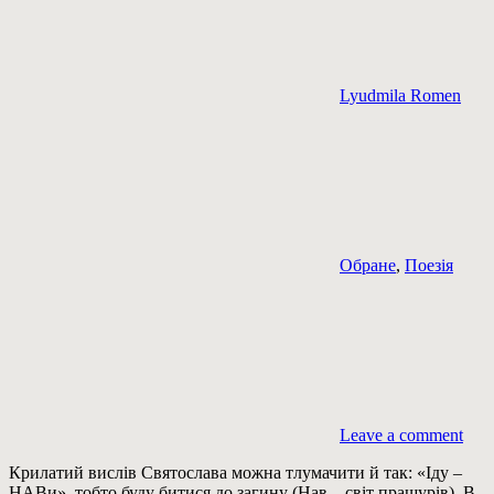
Lyudmila Romen
Обране
,
Поезія
Leave a comment
Крилатий вислів Святослава можна тлумачити й так: «Іду –
НАВи», тобто буду битися до загину (Нав – світ пращурів). В