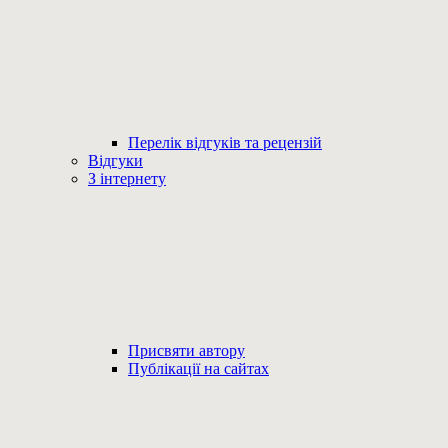
Перелік відгуків та рецензій
Відгуки
З інтернету
Присвяти автору
Публікації на сайтах