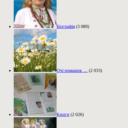
Біографія
(3 089)
Очі ромашок …
(2 033)
Книги
(2 026)