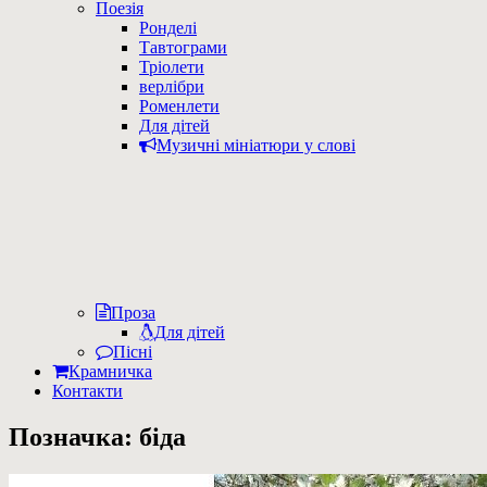
Поезія
Ронделі
Тавтограми
Тріолети
верлібри
Роменлети
Для дітей
Музичні мініатюри у слові
Проза
Для дітей
Пісні
Крамничка
Контакти
Позначка:
біда