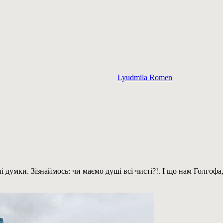
Lyudmila Romen
і думки. Зізнаймось: чи маємо душі всі чисті?!. І що нам Голгоф