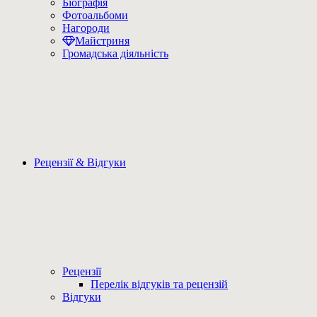
Біографія
Фотоальбоми
Нагороди
Майстриня
Громадська діяльність
Рецензії & Відгуки
Рецензії
Перелік відгуків та рецензій
Відгуки