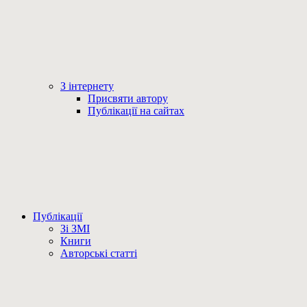
З інтернету
Присвяти автору
Публікації на сайтах
Публікації
Зі ЗМІ
Книги
Авторські статті