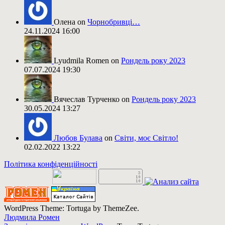
Олена on
Чорнобривці…
24.11.2024 16:00
Lyudmila Romen on
Рондель року 2023
07.07.2024 19:30
Вячеслав Турченко on
Рондель року 2023
30.05.2024 13:27
Любов Булава
on
Світи, моє Світло!
02.02.2022 13:22
Політика конфіденційності
WordPress Theme: Tortuga by ThemeZee.
Людмила Ромен