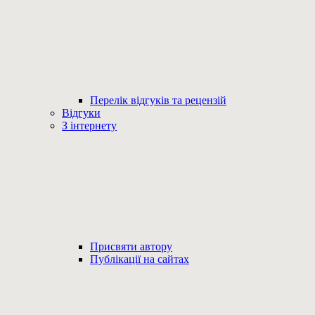
Перелік відгуків та рецензій
Відгуки
З інтернету
Присвяти автору
Публікації на сайтах