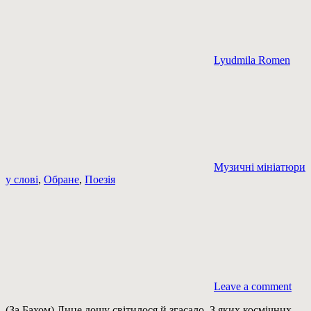
Lyudmila Romen
Музичні мініатюри
у слові
,
Обране
,
Поезія
Leave a comment
(За Бахом) Лице дощу світилося й згасало. З яких космічних