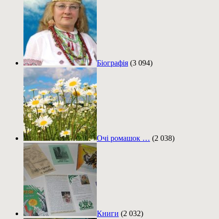
Біографія
(3 094)
Очі ромашок …
(2 038)
Книги
(2 032)