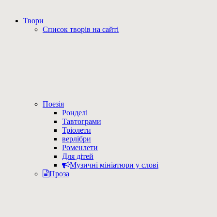
Твори
Список творів на сайті
Поезія
Ронделі
Тавтограми
Тріолети
верлібри
Роменлети
Для дітей
Музичні мініатюри у слові
Проза