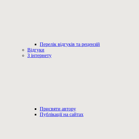
Перелік відгуків та рецензій
Відгуки
З інтернету
Присвяти автору
Публікації на сайтах