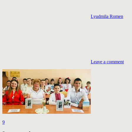
Lyudmila Romen
Leave a comment
Навігація
Previous
9
Post:
записів