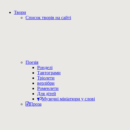
Твори
Список творів на сайті
Поезія
Ронделі
Тавтограми
Тріолети
верлібри
Роменлети
Для дітей
Музичні мініатюри у слові
Проза