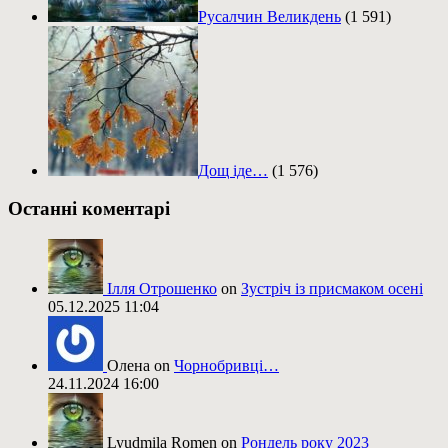
Русалчин Великдень
(1 591)
Дощ іде…
(1 576)
Останні коментарі
Ілля Отрошенко
on
Зустріч із присмаком осені
05.12.2025 11:04
Олена on
Чорнобривці…
24.11.2024 16:00
Lyudmila Romen on
Рондель року 2023