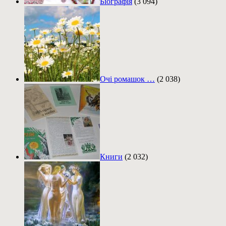
Біографія
(3 094)
Очі ромашок …
(2 038)
Книги
(2 032)