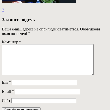
Навігація
Previous
7
Post:
записів
Залиште відгук
Ваша e-mail адреса не оприлюднюватиметься.
Обов’язкові
поля позначені
*
Коментар
*
Ім'я
*
Email
*
Сайт