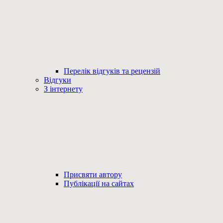
Перелік відгуків та рецензій
Відгуки
З інтернету
Присвяти автору
Публікації на сайтах