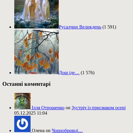
Русалчин Великдень
(1 591)
Дощ іде…
(1 576)
Останні коментарі
Ілля Отрошенко
on
Зустріч із присмаком осені
05.12.2025 11:04
Олена on
Чорнобривці…