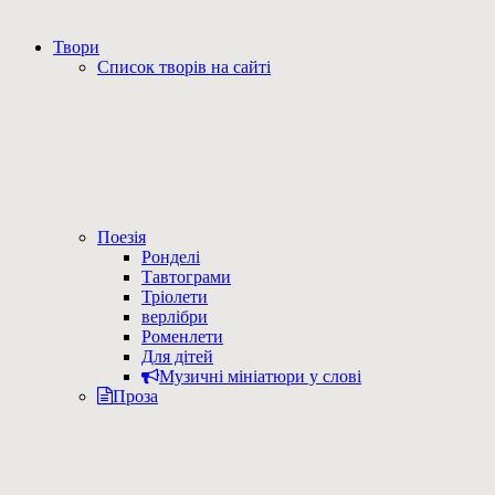
Твори
Список творів на сайті
Поезія
Ронделі
Тавтограми
Тріолети
верлібри
Роменлети
Для дітей
Музичні мініатюри у слові
Проза