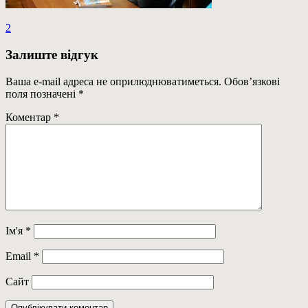
Навігація
Previous
2
Post:
записів
Залиште відгук
Ваша e-mail адреса не оприлюднюватиметься.
Обов’язкові
поля позначені
*
Коментар
*
Ім'я
*
Email
*
Сайт