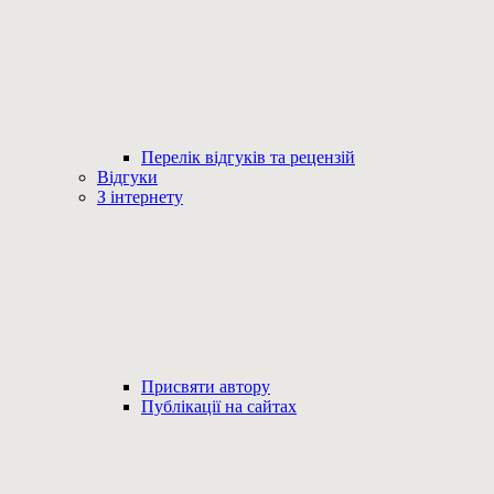
Перелік відгуків та рецензій
Відгуки
З інтернету
Присвяти автору
Публікації на сайтах