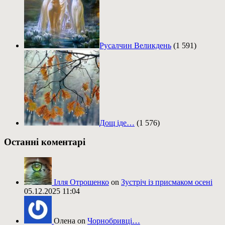
Русалчин Великдень
(1 591)
Дощ іде…
(1 576)
Останні коментарі
Ілля Отрошенко
on
Зустріч із присмаком осені
05.12.2025 11:04
Олена on
Чорнобривці…