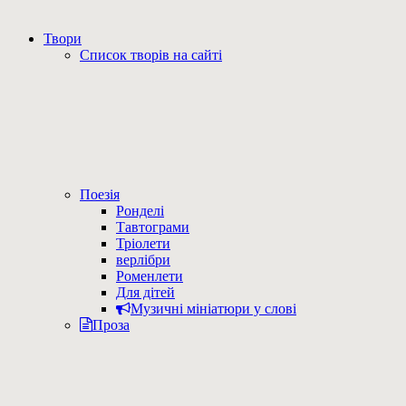
Твори
Список творів на сайті
Поезія
Ронделі
Тавтограми
Тріолети
верлібри
Роменлети
Для дітей
Музичні мініатюри у слові
Проза