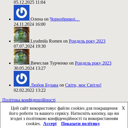
05.12.2025 11:04
Олена on
Чорнобривці…
24.11.2024 16:00
Lyudmila Romen on
Рондель року 2023
07.07.2024 19:30
Вячеслав Турченко on
Рондель року 2023
30.05.2024 13:27
Любов Булава
on
Світи, моє Світло!
02.02.2022 13:22
Політика конфіденційності
Цей сайт використовує файли cookies для покращення
X
його роботи та вашого сервісу. Натисніть кнопку, що ви
згодні з політикою конфіденційності та використанням
cookies.
Accept
Показати політику
WordPress Theme: Tortuga by ThemeZee.