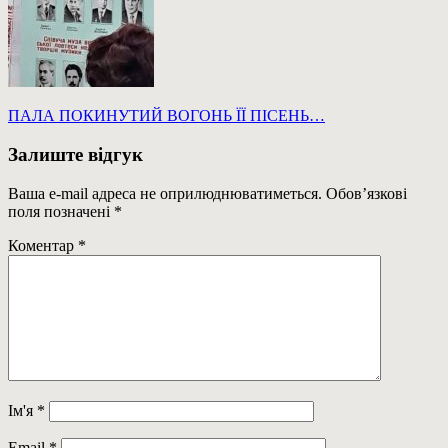
Навігація
Previous
ПАЛА ПОКИНУТИЙ ВОГОНЬ ЇЇ ПІСЕНЬ…
Post:
записів
Залиште відгук
Ваша e-mail адреса не оприлюднюватиметься.
Обов’язкові
поля позначені
*
Коментар
*
Ім'я
*
Email
*