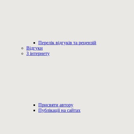
Перелік відгуків та рецензій
Відгуки
З інтернету
Присвяти автору
Публікації на сайтах