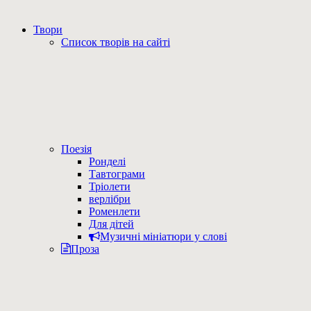
Твори
Список творів на сайті
Поезія
Ронделі
Тавтограми
Тріолети
верлібри
Роменлети
Для дітей
Музичні мініатюри у слові
Проза