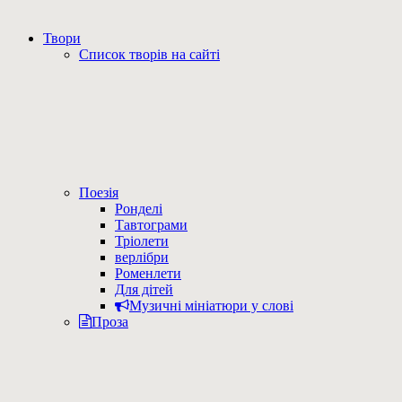
Твори
Список творів на сайті
Поезія
Ронделі
Тавтограми
Тріолети
верлібри
Роменлети
Для дітей
Музичні мініатюри у слові
Проза