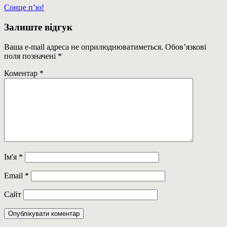
Навігація
Previous
Сонце п’ю!
Post:
записів
Залиште відгук
Ваша e-mail адреса не оприлюднюватиметься.
Обов’язкові
поля позначені
*
Коментар
*
Ім'я
*
Email
*
Сайт