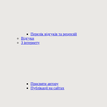
Перелік відгуків та рецензій
Відгуки
З інтернету
Присвяти автору
Публікації на сайтах