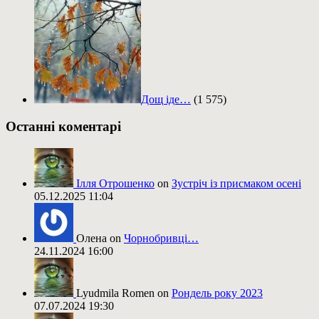
Дощ іде…
(1 575)
Останні коментарі
Ілля Отрошенко
on
Зустріч із присмаком осені
05.12.2025 11:04
Олена on
Чорнобривці…
24.11.2024 16:00
Lyudmila Romen on
Рондель року 2023
07.07.2024 19:30