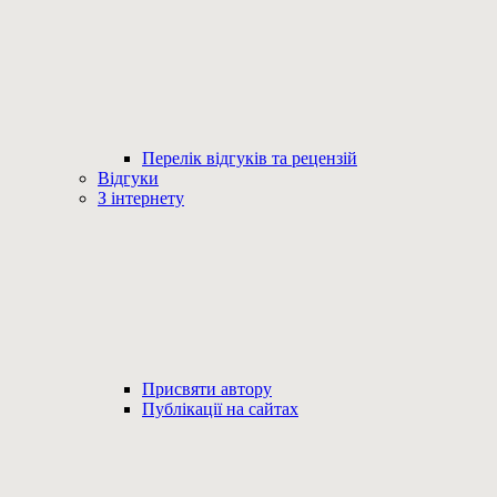
Перелік відгуків та рецензій
Відгуки
З інтернету
Присвяти автору
Публікації на сайтах