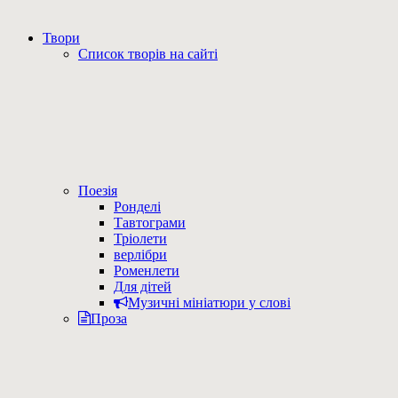
Твори
Список творів на сайті
Поезія
Ронделі
Тавтограми
Тріолети
верлібри
Роменлети
Для дітей
Музичні мініатюри у слові
Проза