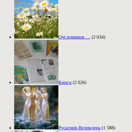
Очі ромашок …
(2 034)
Книги
(2 026)
Русалчин Великдень
(1 588)