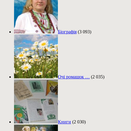
Біографія
(3 093)
Очі ромашок …
(2 035)
Книги
(2 030)