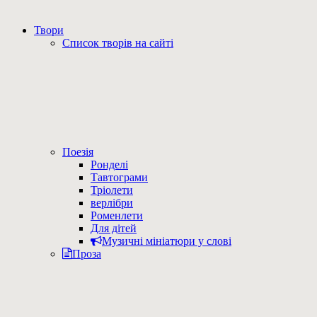
Твори
Список творів на сайті
Поезія
Ронделі
Тавтограми
Тріолети
верлібри
Роменлети
Для дітей
Музичні мініатюри у слові
Проза