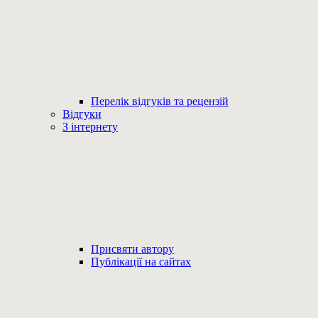
Перелік відгуків та рецензій
Відгуки
З інтернету
Присвяти автору
Публікації на сайтах