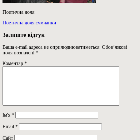
Поетична доля
Навігація
Previous
Поетична доля сумчанки
Post:
записів
Залиште відгук
Ваша e-mail адреса не оприлюднюватиметься.
Обов’язкові
поля позначені
*
Коментар
*
Ім'я
*
Email
*
Сайт