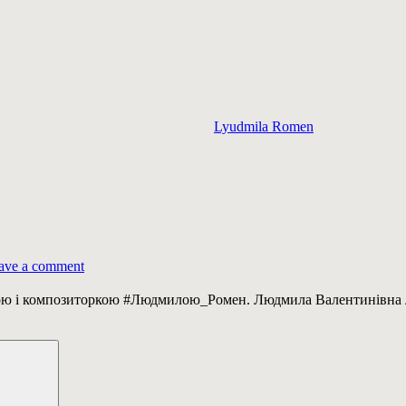
Lyudmila Romen
ave a comment
ою і композиторкою #Людмилою_Ромен. Людмила Валентинівна лау