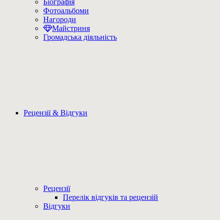
Біографія
Фотоальбоми
Нагороди
Майстриня
Громадська діяльність
Рецензії & Відгуки
Рецензії
Перелік відгуків та рецензій
Відгуки