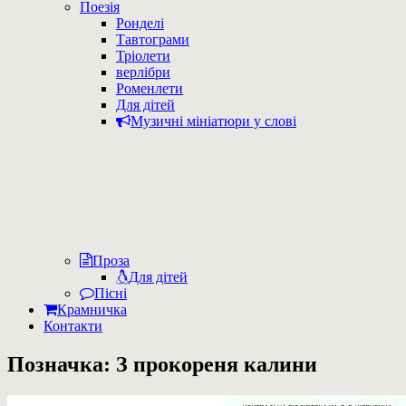
Поезія
Ронделі
Тавтограми
Тріолети
верлібри
Роменлети
Для дітей
Музичні мініатюри у слові
Проза
Для дітей
Пісні
Крамничка
Контакти
Позначка:
З прокореня калини