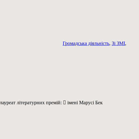
Громадська діяльність
,
Зі ЗМІ
,
реат літературних премій:  імені Марусі Бек