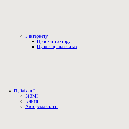
З інтернету
Присвяти автору
Публікації на сайтах
Публікації
Зі ЗМІ
Книги
Авторські статті