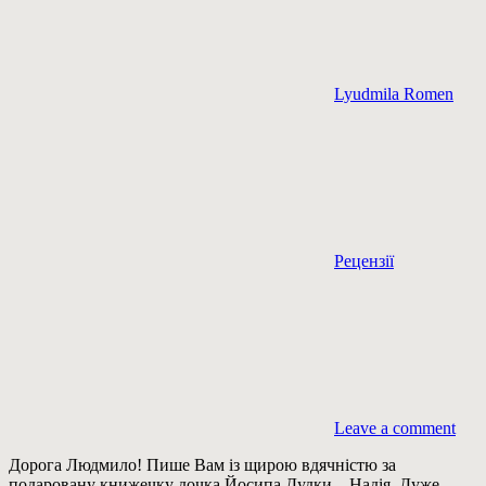
Lyudmila Romen
Рецензії
Leave a comment
Дорога Людмило! Пише Вам із щирою вдячністю за
подаровану книжечку дочка Йосипа Дудки – Надія. Дуже