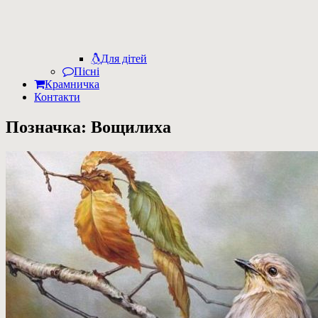
Для дітей
Пісні
Крамничка
Контакти
Позначка:
Вощилиха