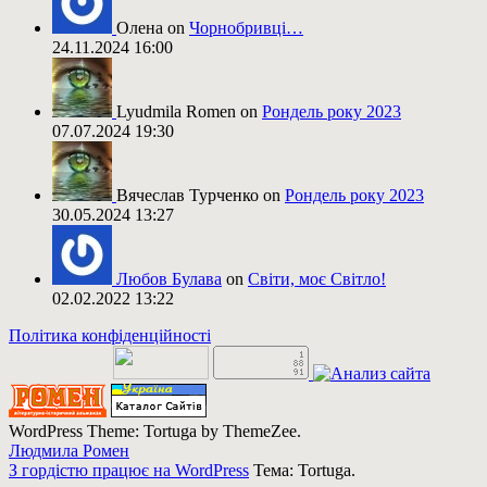
Олена on
Чорнобривці…
24.11.2024 16:00
Lyudmila Romen on
Рондель року 2023
07.07.2024 19:30
Вячеслав Турченко on
Рондель року 2023
30.05.2024 13:27
Любов Булава
on
Світи, моє Світло!
02.02.2022 13:22
Політика конфіденційності
WordPress Theme: Tortuga by ThemeZee.
Людмила Ромен
З гордістю працює на WordPress
Тема: Tortuga.