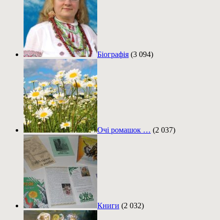
Біографія
(3 094)
Очі ромашок …
(2 037)
Книги
(2 032)