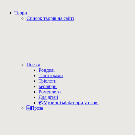
Твори
Список творів на сайті
Поезія
Ронделі
Тавтограми
Тріолети
верлібри
Роменлети
Для дітей
Музичні мініатюри у слові
Проза