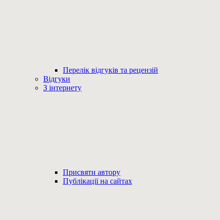
Перелік відгуків та рецензій
Відгуки
З інтернету
Присвяти автору
Публікації на сайтах