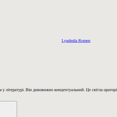
Lyudmila Romen
м у літературі. Він дивовижно концептуальний. Це світла оратор