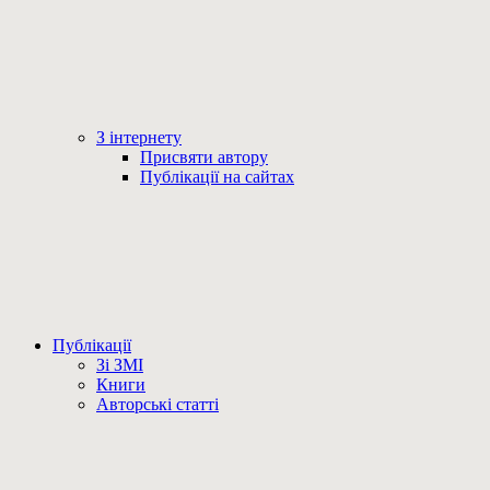
З інтернету
Присвяти автору
Публікації на сайтах
Публікації
Зі ЗМІ
Книги
Авторські статті