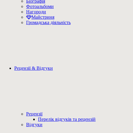
Біографія
Фотоальбоми
Нагороди
Майстриня
Громадська діяльність
Рецензії & Відгуки
Рецензії
Перелік відгуків та рецензій
Відгуки