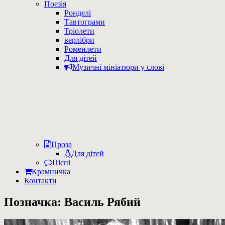
Поезія
Ронделі
Тавтограми
Тріолети
верлібри
Роменлети
Для дітей
Музичні мініатюри у слові
Проза
Для дітей
Пісні
Крамничка
Контакти
Позначка:
Василь Рябий