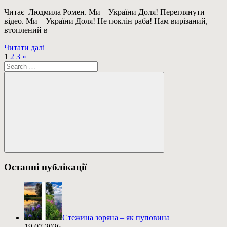
Читає Людмила Ромен. Ми – України Доля! Переглянути
відео. Ми – України Доля! Не поклін раба! Нам вирізаний,
втоплений в
Читати далі
Пагінація
Next
1
2
3
»
Пошук:
Posts
записів
Пошук
Останні публікації
Стежина зоряна – як пуповина
19.07.2026