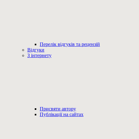
Перелік відгуків та рецензій
Відгуки
З інтернету
Присвяти автору
Публікації на сайтах