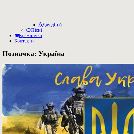
Для дітей
Пісні
Крамничка
Контакти
Позначка:
Україна