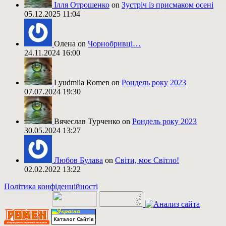
Ілля Отрошенко
on
Зустріч із присмаком осені
05.12.2025 11:04
Олена on
Чорнобривці…
24.11.2024 16:00
Lyudmila Romen on
Рондель року 2023
07.07.2024 19:30
Вячеслав Турченко on
Рондель року 2023
30.05.2024 13:27
Любов Булава
on
Світи, моє Світло!
02.02.2022 13:22
Політика конфіденційності