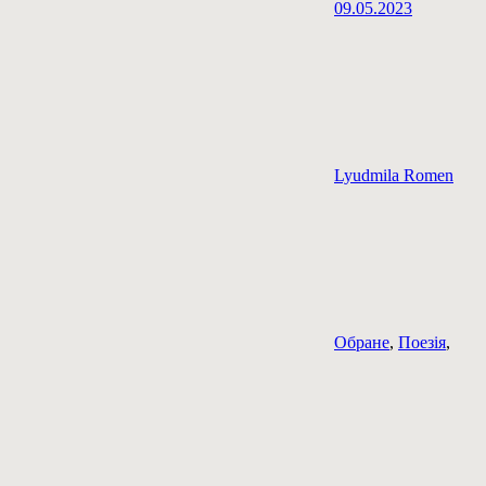
09.05.2023
Lyudmila Romen
Обране
,
Поезія
,