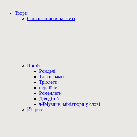
Твори
Список творів на сайті
Поезія
Ронделі
Тавтограми
Тріолети
верлібри
Роменлети
Для дітей
Музичні мініатюри у слові
Проза