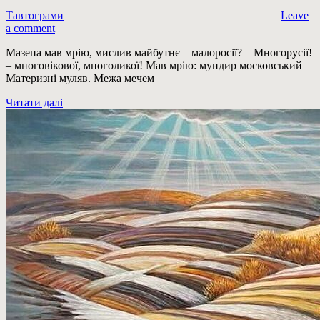
Тавтограми
Leave
a comment
Мазепа мав мрію, мислив майбутнє – малоросії? – Многорусії!
– многовікової, многоликої! Мав мрію: мундир московський
Материзні муляв. Межа мечем
Читати далі