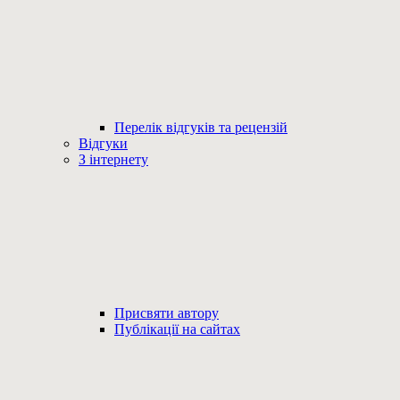
Перелік відгуків та рецензій
Відгуки
З інтернету
Присвяти автору
Публікації на сайтах