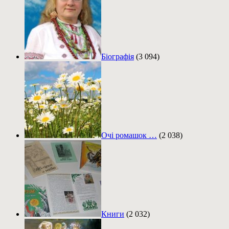
Біографія
(3 094)
Очі ромашок …
(2 038)
Книги
(2 032)