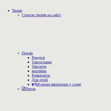
Твори
Список творів на сайті
Поезія
Ронделі
Тавтограми
Тріолети
верлібри
Роменлети
Для дітей
Музичні мініатюри у слові
Проза