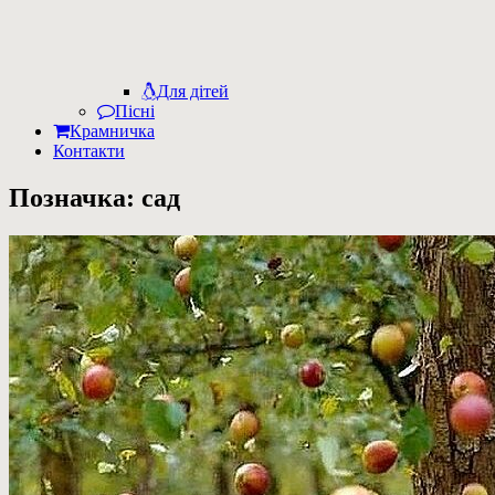
Для дітей
Пісні
Крамничка
Контакти
Позначка:
сад