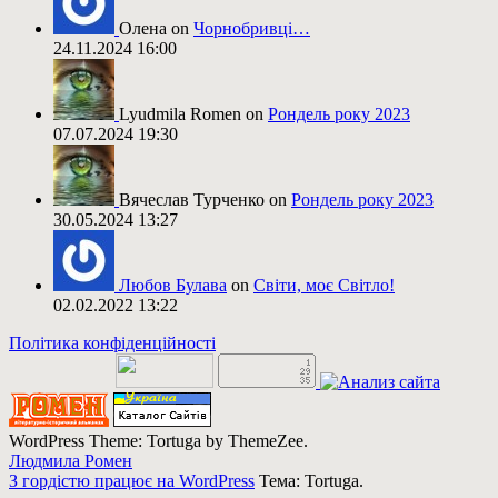
Олена on
Чорнобривці…
24.11.2024 16:00
Lyudmila Romen on
Рондель року 2023
07.07.2024 19:30
Вячеслав Турченко on
Рондель року 2023
30.05.2024 13:27
Любов Булава
on
Світи, моє Світло!
02.02.2022 13:22
Політика конфіденційності
WordPress Theme: Tortuga by ThemeZee.
Людмила Ромен
З гордістю працює на WordPress
Тема: Tortuga.