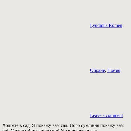
Lyudmila Romen
Обране
,
Поезія
Leave a comment
Ходімте в сад. Я покажу вам сад. Його сумління покажу вам
очі. Микола Вінграновський Я запрошую в сад.