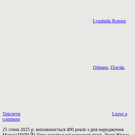
Lyudmila Romen
Обране
,
Поезія
,
Тріолети
Leave a
comment
25 січня 2025 р. виповнюється 400 років з дня народження
Марусі ЧУРАЙ! Тема української народної пісні, Душі Жінки