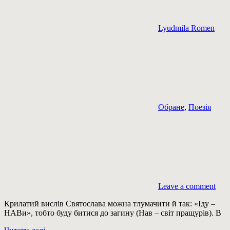
Lyudmila Romen
Обране
,
Поезія
Leave a comment
Крилатий вислів Святослава можна тлумачити й так: «Іду –
НАВи», тобто буду битися до загину (Нав – світ пращурів). В