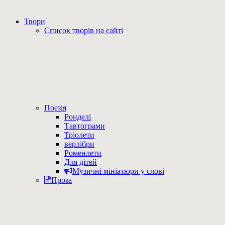
Твори
Список творів на сайті
Поезія
Ронделі
Тавтограми
Тріолети
верлібри
Роменлети
Для дітей
Музичні мініатюри у слові
Проза