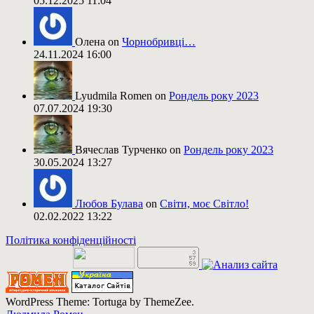
05.12.2025 11:04
Олена on
Чорнобривці…
24.11.2024 16:00
Lyudmila Romen on
Рондель року 2023
07.07.2024 19:30
Вячеслав Турченко on
Рондель року 2023
30.05.2024 13:27
Любов Булава
on
Світи, моє Світло!
02.02.2022 13:22
Політика конфіденційності
WordPress Theme: Tortuga by ThemeZee.