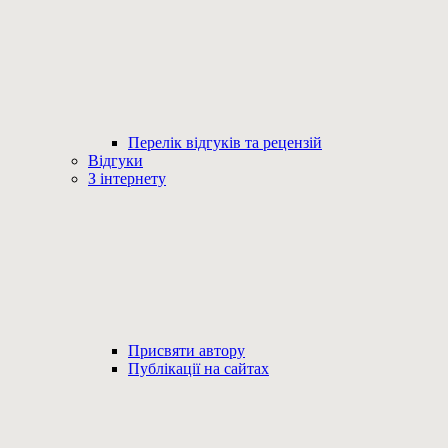
Перелік відгуків та рецензій
Відгуки
З інтернету
Присвяти автору
Публікації на сайтах