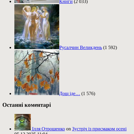
Книги
(2 033)
Русалчин Великдень
(1 592)
Дощ іде…
(1 576)
Останні коментарі
Ілля Отрошенко
on
Зустріч із присмаком осені