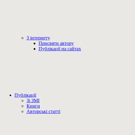
З інтернету
Присвяти автору
Публікації на сайтах
Публікації
Зі ЗМІ
Книги
Авторські статті