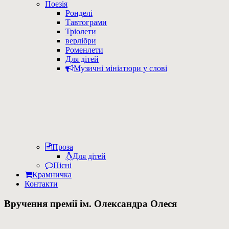
Поезія
Ронделі
Тавтограми
Тріолети
верлібри
Роменлети
Для дітей
Музичні мініатюри у слові
Проза
Для дітей
Пісні
Крамничка
Контакти
Вручення премії ім. Олександра Олеся