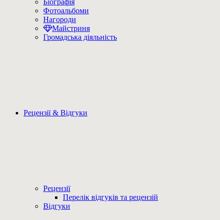
Біографія
Фотоальбоми
Нагороди
Майстриня
Громадська діяльність
Рецензії & Відгуки
Рецензії
Перелік відгуків та рецензій
Відгуки