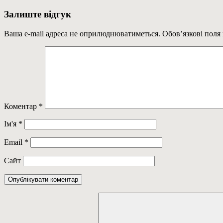
Post:
записів
Залиште відгук
Ваша e-mail адреса не оприлюднюватиметься.
Обов’язкові поля
Коментар
*
Ім'я
*
Email
*
Сайт
Пошук: