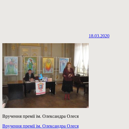
18.03.2020
Вручення премії ім. Олександра Олеся
Навігація
Previous
Вручення премії ім. Олександра Олеся